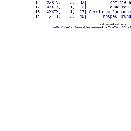
11 
  XXXIV,    3,  32
|          
cotidie
 a
12 
  XXXIX,    1,  16
|          quae 
coni
13 
  XXXIX,    1,  17
| 
Cerrinium
Campanum
14 
   XLII,    3,  40
|       
hospes
Brund
Best viewed with any br
IntraText®
(VA2) - Some rights reserved by
EuloTech SRL
- 