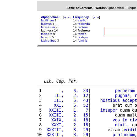
Table of Contents
|
Words
:
Alphabetical
-
Freque
Alphabetical
[
«
»
]
Frequency
[
«
»
]
facillimae
1
14
exsilio
facimus
6
14
facienda
facinerum
2
14
facilem
facinora 14
14 facinora
facinore
5
14
fames
facinori
5
14
fastigio
facinoribus
3
14
feminis
Lib. Cap. Par.
 1 
      I,    6,  33
|          
perperam
 2 
    III,    2,  12
|          
pugnas
, 
r
 3 
    III,    6,  43
|    
hostibus
accept
 4 
    XXI,    6,  52
|         erat cum o
 5 
  XXIII,    1,   7
|    
insuper
 quam qu
 6 
  XXIII,    2,  15
|          quam mult
 7 
   XXIX,    4,  18
|         
vos
in
civ
 8 
   XXXI,    2,  18
|          
dixit
. qu
 9 
 XXXIII,    3,  29
|       etiam 
avidit
10
 XXXIII,    3,  29
|         
profundum
,