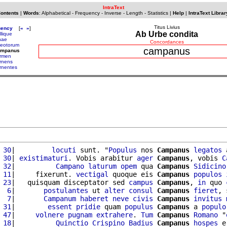
IntraText
Contents
|
Words
:
Alphabetical
-
Frequency
-
Inverse
-
Length
-
Statistics
|
Help
|
IntraText Librar
Titus Livius
uency
[
«
»
]
Ab Urbe condita
llique
nae
Concordances
eotorum
campanus
ampanus
rmen
rnens
rnentes
 30
|         
locuti
 sunt. "
Populus
 nos 
Campanus
legatos
 
 30
| 
existimaturi
. Vobis arabitur 
ager
Campanus
, vobis 
C
 32
|          
Campano
laturum
opem
 qua 
Campanus
Sidicino
 11
|     fixerunt. 
vectigal
 quoque eis 
Campanus
populos
 23
|   quisquam disceptator sed 
campus
Campanus
, 
in
 quo 
  6
|       
postulantes
 ut 
alter
consul
Campanus
fieret
, 
  7
|       
Campanum
haberet
neve
civis
Campanus
invitus
 31
|        
essent
pridie
 quam 
populus
Campanus
 a 
populo
 47
|     
volnere
pugnam
extrahere
. 
Tum
Campanus
Romano
 "
 18
|          
Quinctio
Crispino
Badius
Campanus
hospes
 e