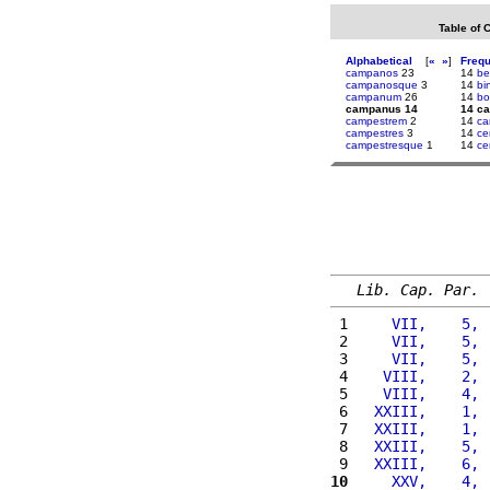
Table of 
Alphabetical
[
«
»
]
Freq
campanos
23
14
be
campanosque
3
14
bi
campanum
26
14
bo
campanus 14
14 c
campestrem
2
14
ca
campestres
3
14
ce
campestresque
1
14
ce
Lib. Cap. Par.
 1 
    VII,    5, 
 2 
    VII,    5, 
 3 
    VII,    5, 
 4 
   VIII,    2, 
 5 
   VIII,    4, 
 6 
  XXIII,    1, 
 7 
  XXIII,    1, 
 8 
  XXIII,    5, 
 9 
  XXIII,    6, 
10
    XXV,    4, 