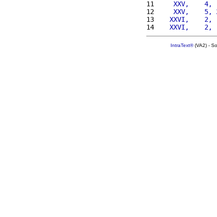
11 
    XXV,    4, 
12 
    XXV,    5, 
13 
   XXVI,    2, 
14 
   XXVI,    2, 
IntraText®
(VA2) - S