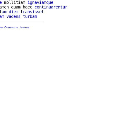
e
 mollitiam 
ignaviamque
amen quam haec 
continuarentur
tam
diem
transisset
am
vadens
turbam
tive Commons License