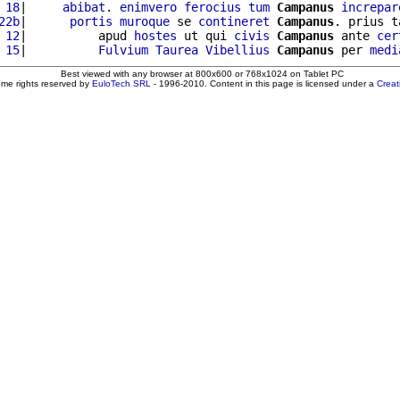
 18
|     
abibat
. 
enimvero
ferocius
tum
Campanus
increpar
22b
|      
portis
muroque
 se 
contineret
Campanus
. prius t
 12
|          apud 
hostes
 ut qui 
civis
Campanus
 ante 
cer
 15
|          
Fulvium
Taurea
Vibellius
Campanus
 per 
medi
Best viewed with any browser at 800x600 or 768x1024 on Tablet PC
ome rights reserved by
EuloTech SRL
- 1996-2010. Content in this page is licensed under a
Crea