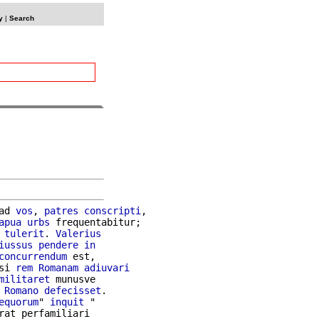
y
|
Search
ad 
vos
, 
patres
conscripti
,

apua
urbs
 frequentabitur;

tulerit
. 
Valerius
iussus
pendere
in
concurrendum
 est,

si 
rem
Romanam
adiuvari
militaret
 munusve

Romano
defecisset
.

equorum
" 
inquit
rat perfamiliari
