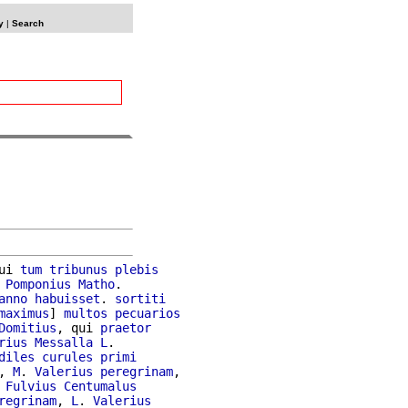
y
|
Search
ui 
tum
tribunus
plebis
 
Pomponius
Matho
.

anno
habuisset
. 
sortiti
maximus
] 
multos
pecuarios
Domitius
, qui 
praetor
rius
Messalla
L
.

diles
curules
primi
, 
M
. 
Valerius
peregrinam
,

 
Fulvius
Centumalus
regrinam
, 
L
. 
Valerius