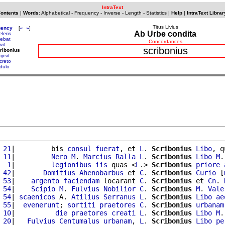
IntraText
Contents
|
Words
:
Alphabetical
-
Frequency
-
Inverse
-
Length
-
Statistics
|
Help
|
IntraText Librar
Titus Livius
uency
[
«
»
]
Ab Urbe condita
eleris
iebat
Concordances
vit
scribonius
ribonius
ipsit
creto
dulo
 21
|         bis 
consul
fuerat
, et 
L
. 
Scribonius
Libo
, q
 11
|         
Nero
M
. 
Marcius
Ralla
L
. 
Scribonius
Libo
M
.
  1
|         
legionibus
iis
 quas <
L
.> 
Scribonius
priore
 42
|       
Domitius
Ahenobarbus
 et 
C
. 
Scribonius
Curio
 [
 53
|    
argento
faciendam
 locarant 
C
. 
Scribonius
 et 
Cn
. 
 54
|    
Scipio
M
. 
Fulvius
Nobilior
C
. 
Scribonius
M
. 
Vale
 54
| 
scaenicos
 A. 
Atilius
Serranus
L
. 
Scribonius
Libo
ae
 55
|  
evenerunt
; 
sortiti
praetores
C
. 
Scribonius
urbanam
 10
|          
die
praetores
creati
L
. 
Scribonius
Libo
M
.
 20
|   
Fulvius
Centumalus
urbanam
, 
L
. 
Scribonius
Libo
pe