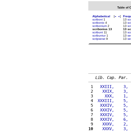
Table of 
Alphabetical
[
«
»
]
Freq
scriboni
1
13
sc
scribonio
4
13
sc
scribonium
2
13
sci
scribonius 13
13 sc
scribunt
11
13
scr
scribuntur
1
13
se
scripserat
9
13
se
Lib. Cap. Par.
 1 
  XXIII,    3, 
 2 
   XXIX,    3, 
 3 
    XXX,    1, 
 4 
 XXXIII,    5, 
 5 
  XXXIV,    5, 
 6 
  XXXIV,    5, 
 7 
  XXXIV,    5, 
 8 
  XXXIV,    6, 
 9 
   XXXV,    2, 
10
   XXXV,    3, 