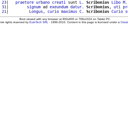
 23
|   
praetore
urbano
creati
 sunt 
L
. 
Scribonius
Libo
M
.
 31
|        
signum
 ad 
exeundum
datur
. 
Scribonius
, 
uti
pr
 21
|         
Longus
, 
curio
maximus
C
. 
Scribonius
Curio
s
Best viewed with any browser at 800x600 or 768x1024 on Tablet PC
ome rights reserved by
EuloTech SRL
- 1996-2010. Content in this page is licensed under a
Crea