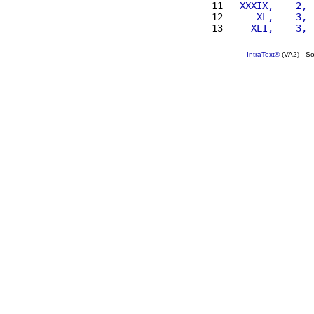
11 
  XXXIX,    2, 
12 
     XL,    3, 
13 
    XLI,    3, 
IntraText®
(VA2) - S