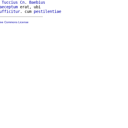
 
Tuccius
Cn
. 
Baebius
aeceptum
 erat, ubi

ufficitur
. cum 
pestilentiae
tive Commons License