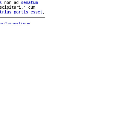
s
 non ad 
senatum
ecipitari.' cum

trius
partis
esset
tive Commons License