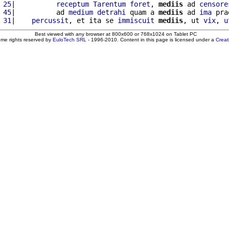
 25
|          
receptum
Tarentum
foret
, 
mediis
 ad 
censore
 45
|          ad 
medium
detrahi
 quam a 
mediis
 ad 
ima
 pra
 31
|    
percussit
, et ita se 
immiscuit
mediis
, ut 
vix
, 
u
Best viewed with any browser at 800x600 or 768x1024 on Tablet PC
ome rights reserved by
EuloTech SRL
- 1996-2010. Content in this page is licensed under a
Crea