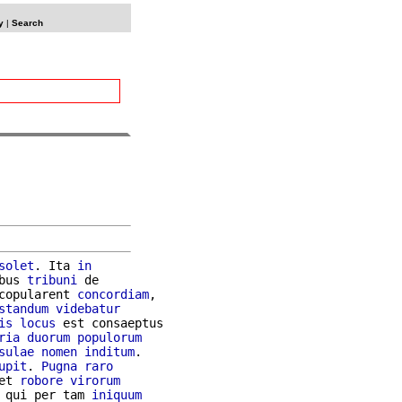
y
|
Search
solet
. Ita 
in
bus 
tribuni
 de

copularent 
concordiam
,

standum
videbatur
is
locus
 est consaeptus

ria
duorum
populorum
sulae
nomen
inditum
.

upit
. 
Pugna
raro
et 
robore
virorum
 qui per tam 
iniquum