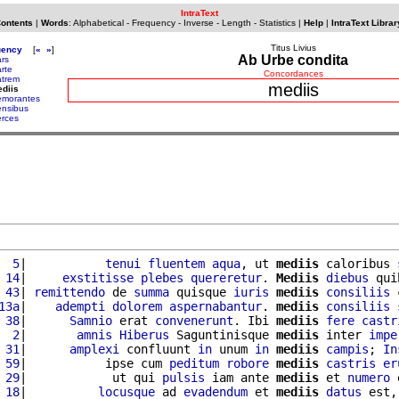
IntraText
Contents
|
Words
:
Alphabetical
-
Frequency
-
Inverse
-
Length
-
Statistics
|
Help
|
IntraText Librar
Titus Livius
uency
[
«
»
]
Ab Urbe condita
rs
rte
Concordances
trem
mediis
diis
morantes
nsibus
rces
  5
|           
tenui
fluentem
aqua
, ut 
mediis
 caloribus 
 14
|     
exstitisse
plebes
quereretur
. 
Mediis
diebus
 qui
 43
| 
remittendo
 de 
summa
 quisque 
iuris
mediis
consiliis
 
13a
|    
adempti
dolorem
aspernabantur
. 
mediis
consiliis
 38
|      
Samnio
 erat 
convenerunt
. Ibi 
mediis
fere
castr
  2
|       
amnis
Hiberus
 Saguntinisque 
mediis
 inter 
impe
 31
|      
amplexi
 confluunt 
in
 unum 
in
mediis
campis
; 
In
 59
|           ipse cum 
peditum
robore
mediis
castris
er
 29
|            ut qui 
pulsis
 iam ante 
mediis
 et 
numero
 
 18
|          
locusque
 ad 
evadendum
 et 
mediis
datus
 est,