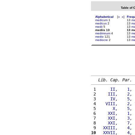
Table of 
Alphabetical
[
«
»
]
Freq
medicum
1
13
ma
medicus
2
13
ma
medii
5
13
ma
mediis 13
13 me
medimnum
4
13
me
medio
121
13
me
mediocre
2
13
me
Lib. Cap. Par.
 1 
     II,    1, 
 2 
    III,    2, 
 3 
     IV,    5, 
 4 
   VIII,    2, 
 5 
      X,    5, 
 6 
    XXI,    1, 
 7 
    XXI,    3, 
 8 
    XXI,    7, 
 9 
  XXIII,    4, 
10
  XXVII,    4, 