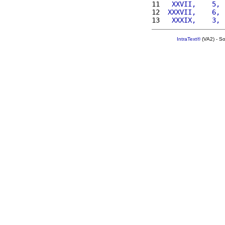
11 
  XXVII,    5, 
12 
 XXXVII,    6, 
13 
  XXXIX,    3, 
IntraText®
(VA2) - S