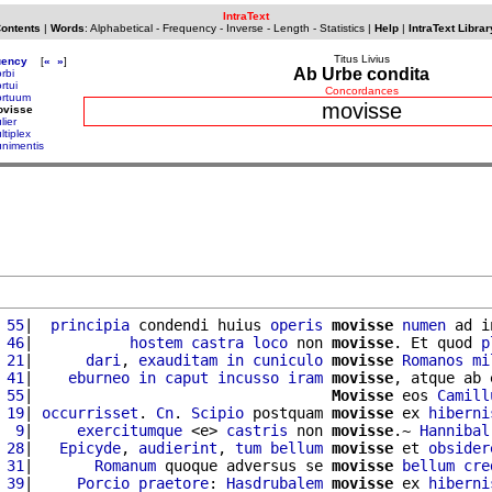
IntraText
Contents
|
Words
:
Alphabetical
-
Frequency
-
Inverse
-
Length
-
Statistics
|
Help
|
IntraText Librar
Titus Livius
uency
[
«
»
]
Ab Urbe condita
rbi
rtui
Concordances
rtuum
movisse
ovisse
lier
ltiplex
nimentis
 55
|  
principia
 condendi huius 
operis
movisse
numen
 ad i
 46
|           
hostem
castra
loco
 non 
movisse
. Et quod 
p
 21
|      
dari
, 
exauditam
in
cuniculo
movisse
Romanos
mi
 41
|    
eburneo
in
caput
incusso
iram
movisse
, atque ab 
 55
|                                  
Movisse
 eos 
Camill
 19
| 
occurrisset
. 
Cn
. 
Scipio
 postquam 
movisse
 ex 
hiberni
  9
|     
exercitumque
 <e> 
castris
 non 
movisse
.~ 
Hannibal
 28
|   
Epicyde
, 
audierint
, 
tum
bellum
movisse
 et 
obsider
 31
|       
Romanum
 quoque adversus se 
movisse
bellum
cre
 39
|     
Porcio
praetore
: 
Hasdrubalem
movisse
 ex 
hiberni