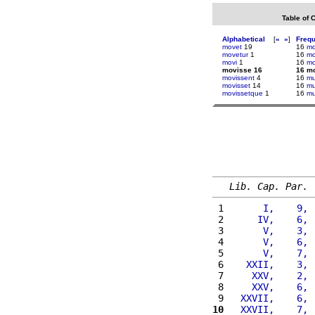
Table of 
Alphabetical
[
«
»
]
Freq
movet
19
16
mo
movetur
1
16
mo
movi
1
16
mo
movisse 16
16 m
movissent
4
16
mu
movisset
14
16
mu
movissetque
1
16
mu
Lib. Cap. Par.
 1 
      I,    9, 
 2 
     IV,    6, 
 3 
      V,    3, 
 4 
      V,    6, 
 5 
      V,    7, 
 6 
   XXII,    3, 
 7 
    XXV,    2, 
 8 
    XXV,    6, 
 9 
  XXVII,    6, 
10
  XXVII,    7, 