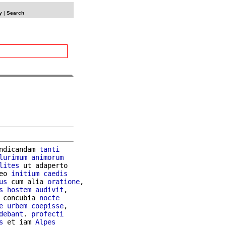
y
|
Search
ndicandam 
tanti
lurimum
animorum
lites
 ut adaperto

eo 
initium
caedis
us
 cum alia 
oratione
,

s
hostem
audivit
,

 concubia 
nocte
e
urbem
coepisse
,

debant
. 
profecti
s
 et iam 
Alpes