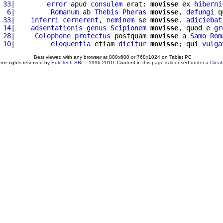
 33
|        
error
 apud 
consulem
 erat: 
movisse
 ex 
hiberni
  6
|         
Romanum
 ab 
Thebis
Pheras
movisse
, 
defungi
 q
 33
|    
inferri
cernerent
, 
neminem
 se 
movisse
. 
adiciebat
 14
|    
adsentationis
genus
Scipionem
movisse
, quod e 
gr
 28
|     
Colophone
profectus
 postquam 
movisse
 a 
Samo
Rom
 10
|         
eloquentia
 etiam 
dicitur
movisse
; qui 
vulga
Best viewed with any browser at 800x600 or 768x1024 on Tablet PC
ome rights reserved by
EuloTech SRL
- 1996-2010. Content in this page is licensed under a
Crea