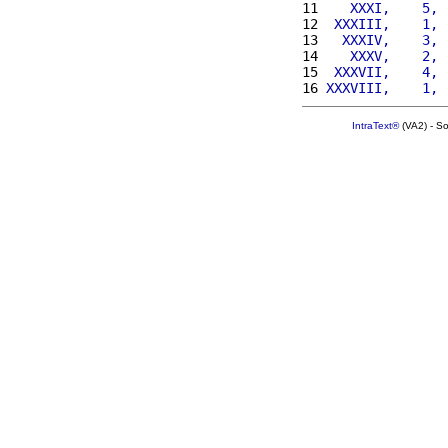
11 
   XXXI,    5, 
12 
 XXXIII,    1, 
13 
  XXXIV,    3, 
14 
   XXXV,    2, 
15 
 XXXVII,    4, 
16 
XXXVIII,    1, 
IntraText®
(VA2) - S