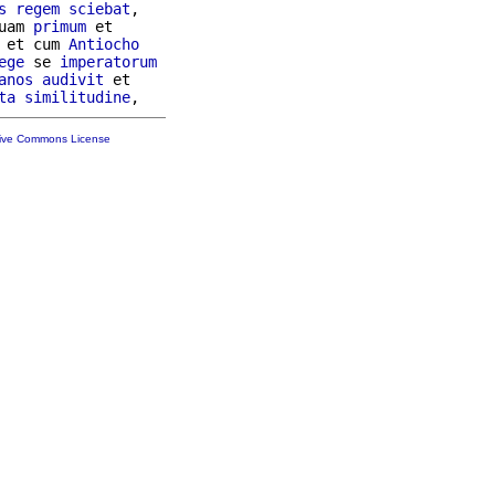
s
regem
sciebat
,

uam 
primum
 et

 et cum 
Antiocho
ege
 se 
imperatorum
anos
audivit
 et

ta
similitudine
tive Commons License