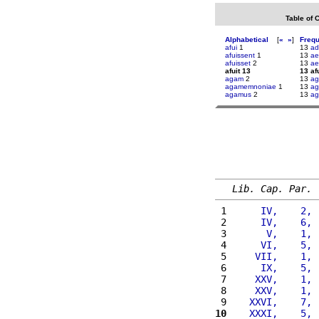
Table of 
Alphabetical
[
«
»
]
Freq
afui
1
13
ad
afuissent
1
13
ae
afuisset
2
13
ae
afuit 13
13 afu
agam
2
13
ag
agamemnoniae
1
13
ag
agamus
2
13
ag
Lib. Cap. Par.
 1 
     IV,    2, 
 2 
     IV,    6, 
 3 
      V,    1, 
 4 
     VI,    5, 
 5 
    VII,    1, 
 6 
     IX,    5, 
 7 
    XXV,    1, 
 8 
    XXV,    1, 
 9 
   XXVI,    7, 
10
   XXXI,    5, 