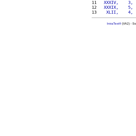
11 
  XXXIV,    3, 
12 
  XXXIX,    5, 
13 
   XLII,    4, 
IntraText®
(VA2) - S