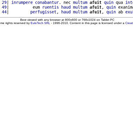
 29
| 
inrumpere
conabantur
. nec 
multum
afuit
quin
 qua 
int
 49
|          eum 
ruentis
haud
multum
afuit
, 
quin
 exanim
 44
|         
perfugisset
, 
haud
multum
afuit
, 
quin
 ab 
exu
Best viewed with any browser at 800x600 or 768x1024 on Tablet PC
ome rights reserved by
EuloTech SRL
- 1996-2010. Content in this page is licensed under a
Crea