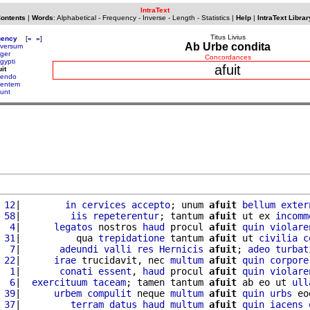
IntraText
Contents
|
Words
:
Alphabetical
-
Frequency
-
Inverse
-
Length
-
Statistics
|
Help
|
IntraText Librar
Titus Livius
uency
[
«
»
]
Ab Urbe condita
versum
ger
Concordances
gypti
afuit
it
endo
entem
unt
 12
|        
in
cervices
accepto
; unum 
afuit
bellum
exter
 58
|         
iis
repeterentur
; tantum 
afuit
 ut ex 
incomm
  4
|      
legatos
 nostros 
haud
 procul 
afuit
quin
violare
 31
|          qua 
trepidatione
 tantum 
afuit
 ut 
civilia
c
  7
|       
adeundi
valli
res
Hernicis
afuit
; 
adeo
turbat
 22
|      
irae
 trucidavit, nec 
multum
afuit
quin
corpore
  1
|       
conati
essent
, 
haud
 procul 
afuit
quin
violare
  6
|  
exercituum
taceam
; tamen tantum 
afuit
 ab eo ut 
ull
 39
|      
urbem
compulit
 neque 
multum
afuit
quin
urbs
 eo
 37
|         
terram
datus
haud
multum
afuit
quin
iacens