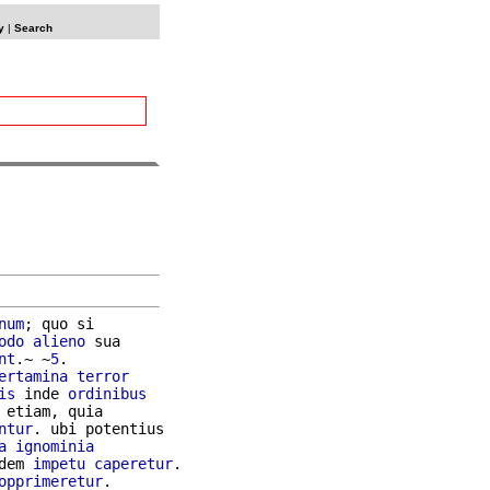
y
|
Search
num
; quo si

odo
alieno
 sua

nt
.~ ~
5
.

ertamina
terror
is
 inde 
ordinibus
 etiam, quia

ntur
. ubi potentius

a
ignominia
dem 
impetu
caperetur
opprimeretur
.
