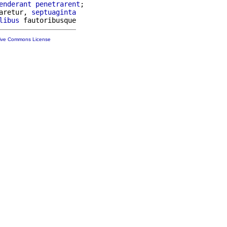
enderant
penetrarent
;

aretur, 
septuaginta
libus
tive Commons License