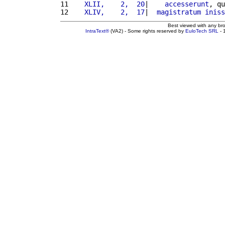
11 
   XLII,    2,  20
|    
accesserunt
, qu
12 
   XLIV,    2,  17
|  
magistratum
iniss
Best viewed with any br
IntraText®
(VA2) - Some rights reserved by
EuloTech SRL
- 