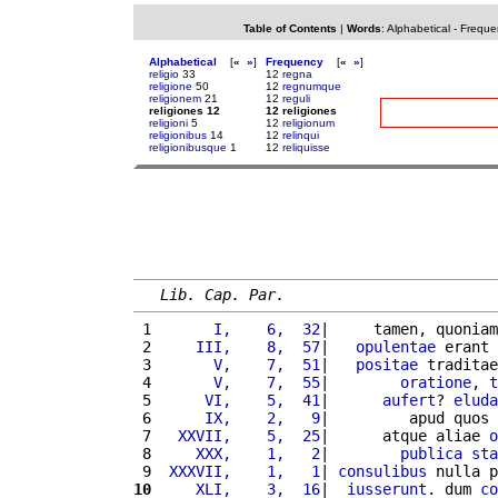
Table of Contents
|
Words
:
Alphabetical
-
Freque
Alphabetical
[
«
»
]
Frequency
[
«
»
]
religio
33
12
regna
religione
50
12
regnumque
religionem
21
12
reguli
religiones 12
12 religiones
religioni
5
12
religionum
religionibus
14
12
relinqui
religionibusque
1
12
reliquisse
Lib. Cap. Par.
 1 
      I,    6,  32
|     tamen, quoniam
 2 
    III,    8,  57
|   
opulentae
 erant 
 3 
      V,    7,  51
|   
positae
 traditae
 4 
      V,    7,  55
|        
oratione
, 
t
 5 
     VI,    5,  41
|      
aufert
? 
eluda
 6 
     IX,    2,   9
|         apud quos 
 7 
  XXVII,    5,  25
|      atque aliae 
o
 8 
    XXX,    1,   2
|        
publica
sta
 9 
 XXXVII,    1,   1
| 
consulibus
 nulla p
10
    XLI,    3,  16
|  
iusserunt
. dum 
co