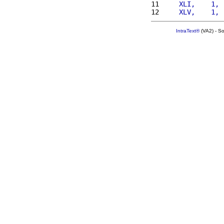
11 
    XLI,    1, 
12 
    XLV,    1, 
IntraText®
(VA2) - S