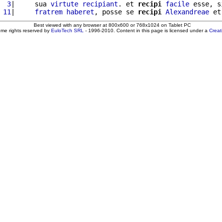
  3
|     sua 
virtute
recipiant
. et 
recipi
facile
 esse, s
 11
|     
fratrem
haberet
, posse se 
recipi
Alexandreae
 et
Best viewed with any browser at 800x600 or 768x1024 on Tablet PC
ome rights reserved by
EuloTech SRL
- 1996-2010. Content in this page is licensed under a
Crea