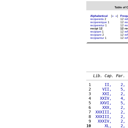
Table of 
Alphabetical
[
«
»
]
Freq
reciperetis
2
12
re
reciperetque
1
12
re
reciperetur
1
12
re
recipi 12
12 re
recipiam
1
12
re
recipiant
2
12
ref
recipiantur
1
12
re
Lib. Cap. Par.
 1 
     II,    2, 
 2 
    VII,    5, 
 3 
    XXI,    2, 
 4 
   XXIV,    4, 
 5 
   XXVI,    5, 
 6 
    XXX,    2, 
 7 
 XXXIII,    2, 
 8 
 XXXIII,    2, 
 9 
  XXXIV,    2, 
10
     XL,    2, 