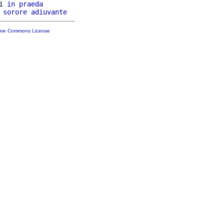
i 
in
praeda
 
sorore
adiuvante
tive Commons License