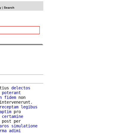
y
|
Search
tius 
delectos
 
poterant
n
fidem
 non

intervenerunt.

receptam
legibus
aptim
 pro

 
certamine
 post per

aros
simulatione
rma
adimi