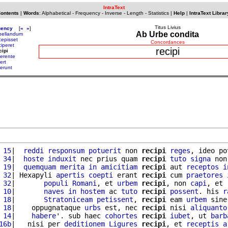
IntraText
Contents
|
Words
:
Alphabetical
-
Frequency
-
Inverse
-
Length
-
Statistics
|
Help
|
IntraText Librar
Titus Livius
uency
[
«
»
]
Ab Urbe condita
bellandum
cepisset
Concordances
ciperet
recipi
cipi
ferente
ert
ferunt
 15
|  
reddi
responsum
potuerit
 non 
recipi
reges
, ideo po
 34
|  
hoste
induxit
 nec prius quam 
recipi
tuto
signa
 non
 19
|  
quemquam
merita
in
amicitiam
recipi
 aut 
receptos
i
 32
| Hexapyli 
apertis
coepti
 erant 
recipi
 cum 
praetores
 
 32
|       
populi
Romani
, et 
urbem
recipi
, non 
capi
, et 
 10
|       
naves
in
hostem
 ac 
tuto
recipi
possent
. his 
r
 18
|       
Stratoniceam
petissent
, 
recipi
 eam 
urbem
 sine
 18
|    oppugnataque 
urbs
 est, nec 
recipi
 nisi 
aliquanto
 14
|    
habere
'. sub haec 
cohortes
recipi
iubet
, ut 
barb
16b
|   nisi per 
deditionem
Ligures
recipi
, et 
receptis
a