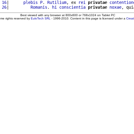
 16
|      
plebis
P
. 
Rutilium
, ex 
rei
privatae
contention
 26
|         
Romanis
. 
hi
conscientia
privatae
noxae
Best viewed with any browser at 800x600 or 768x1024 on Tablet PC
ome rights reserved by
EuloTech SRL
- 1996-2010. Content in this page is licensed under a
Crea