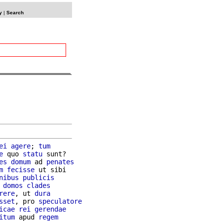
y
|
Search
ei
agere
; 
tum
e
 quo 
statu
 sunt?

es
domum
 ad 
penates
m
fecisse
 ut sibi

nibus
publicis
 
domos
clades
rere
, ut 
dura
sset
, pro 
speculatore
icae
rei
gerendae
itum
 apud 
regem