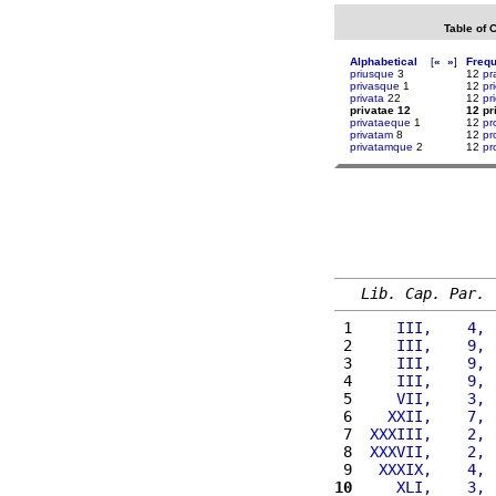
Table of 
Alphabetical
[
«
»
]
Freq
priusque
3
12
pr
privasque
1
12
pr
privata
22
12
pr
privatae 12
12 pr
privataeque
1
12
pr
privatam
8
12
pr
privatamque
2
12
pr
Lib. Cap. Par.
 1 
    III,    4, 
 2 
    III,    9, 
 3 
    III,    9, 
 4 
    III,    9, 
 5 
    VII,    3, 
 6 
   XXII,    7, 
 7 
 XXXIII,    2, 
 8 
 XXXVII,    2, 
 9 
  XXXIX,    4, 
10
    XLI,    3, 