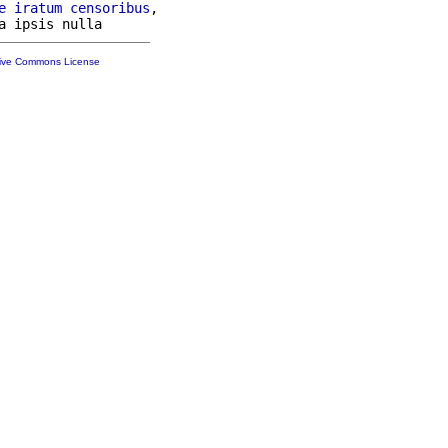
e
iratum
censoribus
,

tive Commons License