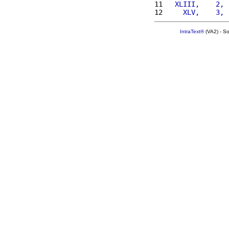
11 
  XLIII,    2, 
12 
    XLV,    3, 
IntraText®
(VA2) - S