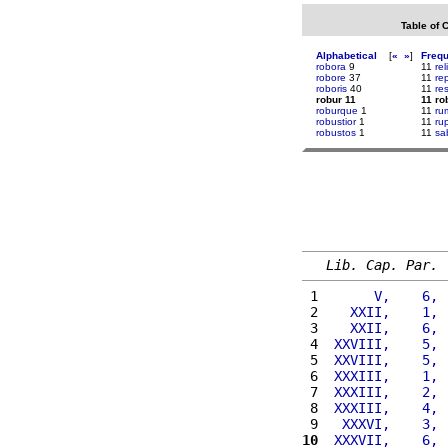
Table of 
Alphabetical
[
«
»
]
Freq
robora
9
11
rel
robore
37
11
rep
roboris
40
11
res
robur 11
11 ro
roburque
1
11
ru
robustior
1
11
ru
robustos
1
11
sa
Lib. Cap. Par.
 1 
      V,    6, 
 2 
   XXII,    1, 
 3 
   XXII,    6, 
 4 
 XXVIII,    5, 
 5 
 XXVIII,    5, 
 6 
 XXXIII,    1, 
 7 
 XXXIII,    2, 
 8 
 XXXIII,    4, 
 9 
  XXXVI,    3, 
10
 XXXVII,    6, 