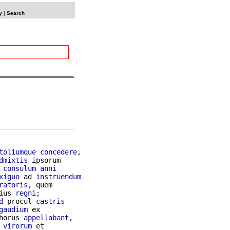
y
|
Search
toliumque
concedere
,

dmixtis
 ipsorum

 
consulum
anni
xiguo
 ad 
instruendum
ratoris
, quem

ius 
regni
;

d
 procul 
castris
gaudium
 ex

horus 
appellabant
virorum
 et
