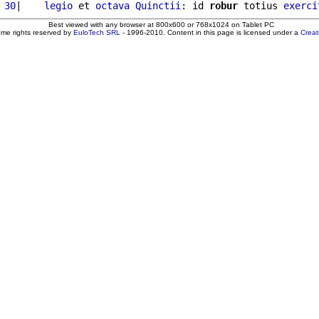
 30
|    
legio
 et 
octava
Quinctii
: id 
robur
 totius 
exerci
Best viewed with any browser at 800x600 or 768x1024 on Tablet PC
ome rights reserved by
EuloTech SRL
- 1996-2010. Content in this page is licensed under a
Crea