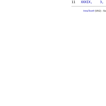
11 
  XXXIX,    3, 
IntraText®
(VA2) - S