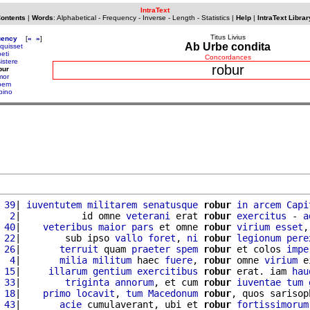
IntraText
Contents
|
Words
:
Alphabetical
-
Frequency
-
Inverse
-
Length
-
Statistics
|
Help
|
IntraText Librar
Titus Livius
uency
[
«
»
]
Ab Urbe condita
iquisset
eti
Concordances
istere
robur
bur
mor
pem
bino
 39
| 
iuventutem
militarem
senatusque
robur
in
arcem
Capi
  2
|           id omne 
veterani
 erat 
robur
exercitus
 - 
a
 40
|    
veteribus
maior
pars
 et omne 
robur
virium
esset
,
 22
|        sub ipso 
vallo
foret
, 
ni
robur
legionum
pere
 26
|       
terruit
 quam 
praeter
spem
robur
 et colos 
impe
  4
|       
milia
militum
 haec 
fuere
, 
robur
 omne 
virium
 e
 15
|     
illarum
gentium
exercitibus
robur
 erat. iam 
hau
 33
|        
triginta
annorum
, et cum 
robur
iuventae
tum
 18
|    
primo
locavit
, 
tum
Macedonum
robur
, quos sarisop
 43
|       
acie
 cumulaverant, ubi et 
robur
fortissimorum