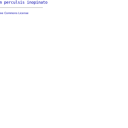
m
perculsis
inopinato
tive Commons License