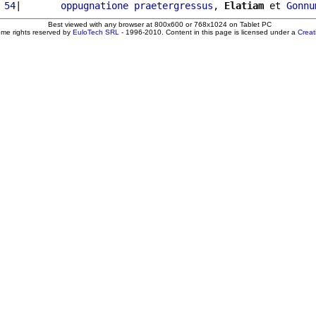
 54
|       
oppugnatione
praetergressus
, 
Elatiam
 et 
Gonnu
Best viewed with any browser at 800x600 or 768x1024 on Tablet PC
ome rights reserved by
EuloTech SRL
- 1996-2010. Content in this page is licensed under a
Crea