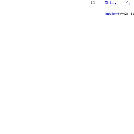
11 
   XLII,    4, 
IntraText®
(VA2) - S