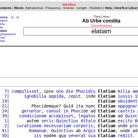
IntraText
Contents
|
Words
:
Alphabetical
-
Frequency
-
Inverse
-
Length
-
Statistics
|
Help
|
IntraText Librar
Titus Livius
uency
[
«
»
]
Ab Urbe condita
sdem
icta
Concordances
ito
elatiam
atiam
ephantorum
cere
oris
  7
| 
compulisset
, ipse 
uno
die
Phocidis
Elatiam
milia
am
  7
|      
ignobilia
oppida
, 
cepit
. inde 
Elatiam
iussis
 i
 19
|                                    
Elatiam
obsident
 21
|         Phocidemque? Quid ita nunc 
Elatiam
oppugnar
 24
|     
geruntur
, 
consul
in
Phocide
 ad 
Elatiam
castris
 39
|    
condicionem
accepisset
, 
legatos
Elatiam
 ad 
Quinc
  1
|       autem 
veris
Quinctius
Attalo
Elatiam
excito
B
  2
|   
curationem
necessariam
corporis
, 
Elatiam
 unde 
pro
 41
|        
Romanum
. 
Quinctius
 ab 
Argis
Elatiam
, unde ad
 50
|          
iis
 eadem qua 
venerat
via
Elatiam
rediit
. 