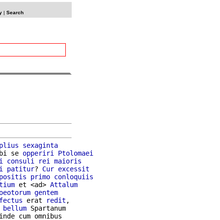
y
|
Search
plius
sexaginta
bi se 
opperiri
Ptolomaei
i
consuli
rei
maioris
i
patitur
? 
Cur
excessit
positis
primo
conloquiis
tium
 et <ad> 
Attalum
oeotorum
gentem
fectus
 erat 
redit
,

 
bellum
inde cum omnibus
