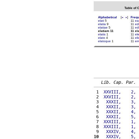
Table of 
Alphabetical
[
«
»
]
Freq
elati
5
11
ea
elatia
9
11
ed
elatiae
5
11
ed
elatiam 11
11 el
elatis
1
11
el
elato
4
11
eli
elatoque
1
11
err
Lib. Cap. Par.
 1 
 XXVIII,    2, 
 2 
 XXVIII,    2, 
 3 
  XXXII,    3, 
 4 
  XXXII,    3, 
 5 
  XXXII,    4, 
 6 
  XXXII,    5, 
 7 
 XXXIII,    1, 
 8 
 XXXIII,    1, 
 9 
  XXXIV,    4, 
10
  XXXIV,    5, 