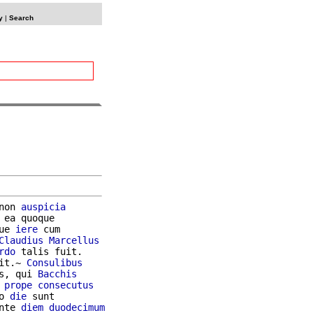
y
|
Search
non 
auspicia
 ea quoque

ue 
iere
 cum

Claudius
Marcellus
rdo
 talis fuit.

it.~ 
Consulibus
s, qui 
Bacchis
prope
consecutus
o 
die
nte 
diem
duodecimum