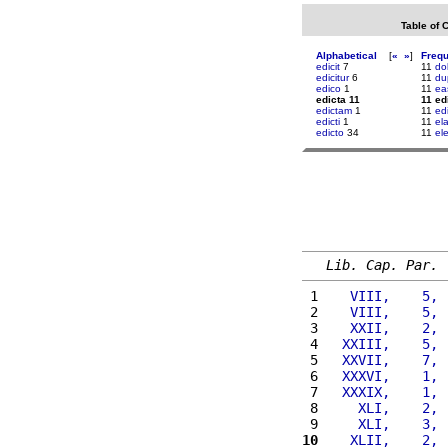
Table of 
Alphabetical
[
«
»
]
Freq
edicit
7
11
do
edicitur
6
11
dup
edico
1
11
ea
edicta 11
11 ed
edictam
1
11
ed
edicti
1
11
el
edicto
34
11
el
Lib. Cap. Par.
 1 
   VIII,    5, 
 2 
   VIII,    5, 
 3 
   XXII,    2, 
 4 
  XXIII,    5, 
 5 
  XXVII,    7, 
 6 
  XXXVI,    1, 
 7 
  XXXIX,    1, 
 8 
    XLI,    2, 
 9 
    XLI,    3, 
10
   XLII,    2, 