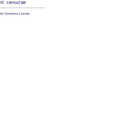
nt
censuram
tive Commons License