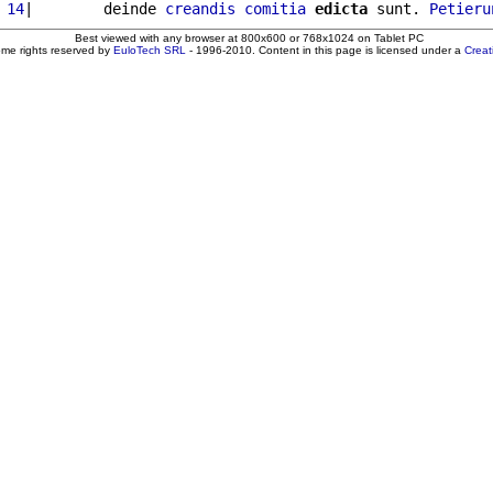
 14
|        deinde 
creandis
comitia
edicta
 sunt. 
Petieru
Best viewed with any browser at 800x600 or 768x1024 on Tablet PC
ome rights reserved by
EuloTech SRL
- 1996-2010. Content in this page is licensed under a
Crea