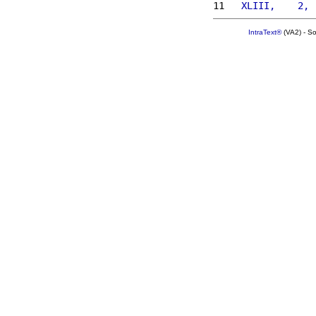
11 
  XLIII,    2, 
IntraText®
(VA2) - S