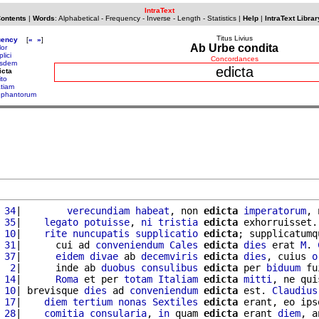
IntraText
Contents
|
Words
:
Alphabetical
-
Frequency
-
Inverse
-
Length
-
Statistics
|
Help
|
IntraText Librar
Titus Livius
uency
[
«
»
]
Ab Urbe condita
lor
lici
Concordances
sdem
edicta
icta
ito
atiam
ephantorum
 34
|        
verecundiam
habeat
, non 
edicta
imperatorum
, 
 35
|    
legato
potuisse
, 
ni
tristia
edicta
 exhorruisset.
 10
|    
rite
nuncupatis
supplicatio
edicta
; supplicatumq
 31
|      cui ad 
conveniendum
Cales
edicta
dies
 erat 
M
. 
 37
|      
eidem
divae
 ab 
decemviris
edicta
dies
, cuius 
o
  2
|      inde ab 
duobus
consulibus
edicta
 per 
biduum
 fu
 14
|      
Roma
 et per 
totam
Italiam
edicta
mitti
, ne qui
 10
| brevisque 
dies
 ad 
conveniendum
edicta
 est. 
Claudius
 17
|    
diem
tertium
nonas
Sextiles
edicta
 erant, eo ips
 28
|    
comitia
consularia
, 
in
 quam 
edicta
 erant 
diem
, a