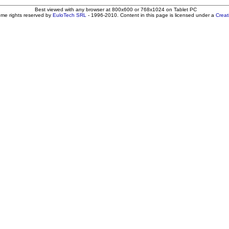
Best viewed with any browser at 800x600 or 768x1024 on Tablet PC
ome rights reserved by
EuloTech SRL
- 1996-2010. Content in this page is licensed under a
Crea