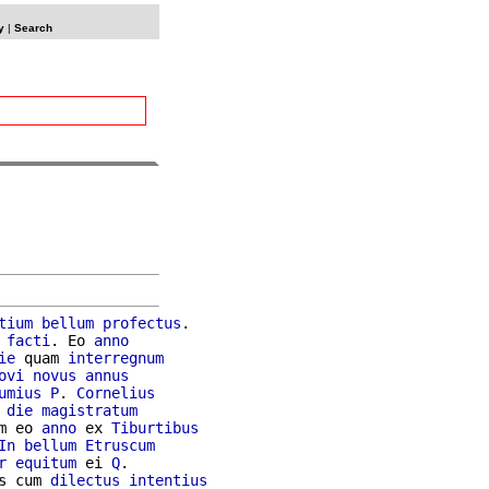
y
|
Search
tium
bellum
profectus
.

facti
. Eo 
anno
ie
 quam 
interregnum
ovi
novus
annus
umius
P
. 
Cornelius
die
magistratum
m eo 
anno
 ex 
Tiburtibus
In
bellum
Etruscum
r
equitum
 ei 
Q
s cum 
dilectus
intentius