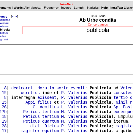
IntraText
Contents
|
Words
:
Alphabetical
-
Frequency
-
Inverse
-
Length
-
Statistics
|
Help
|
IntraText Librar
Titus Livius
uency
[
«
»
]
Ab Urbe condita
osperae
oximae
Concordances
oximus
publicola
blicola
blicus
ellae
gnant
  8
| 
dedicaret
. 
Horatio
sorte
evenit
: 
Publicola
 ad 
Veien
 15
|    
Lucretius
 inde et 
P
. 
Valerius
Publicola
consules
  8
| interregna 
exissent
, 
P
. 
Valerius
Publicola
tertio
d
 15
|       
Appi
filius
 et 
P
. 
Valerius
Publicola
. 
Nihil
n
 26
|          
C
. 
Aemilius
L
. 
Valerius
Publicola
Sp
. 
Post
17b
|      
Peticus
tertium
M
. 
Valerius
Publicola
eodemque
 18
|      
Peticus
tertium
M
. 
Valerius
Publicola
]. Empulu
 19
|      
Peticus
quartum
M
. 
Valerius
Publicola
 iterum. 
 28
|         
dici
. 
Dictus
P
. 
Valerius
Publicola
; 
magiste
 17
|     
magister
equitum
P
. 
Valerius
Publicola
. a quibu