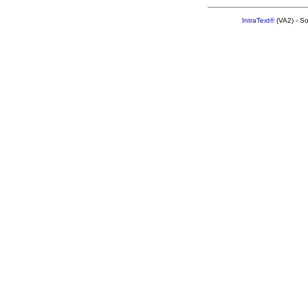
IntraText®
(VA2) - S