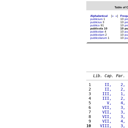
Table of 
Alphabetical
[
«
»
]
Freq
publicium
1
10
pr
publicius
3
10
pr
publico
91
10
pr
publicola 10
10 pu
publicolae
4
10
pu
publicolam
2
10
pu
publicolarum
1
10
pu
Lib. Cap. Par.
 1 
     II,    2, 
 2 
     II,    2, 
 3 
    III,    1, 
 4 
    III,    2, 
 5 
      V,    4, 
 6 
    VII,    3, 
 7 
    VII,    3, 
 8 
    VII,    3, 
 9 
    VII,    4, 
10
   VIII,    3, 