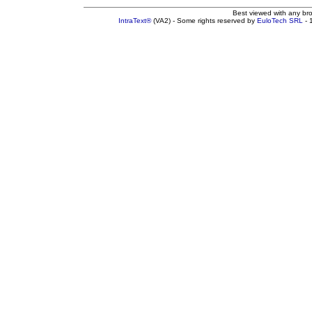
Best viewed with any br
IntraText®
(VA2) - Some rights reserved by
EuloTech SRL
- 