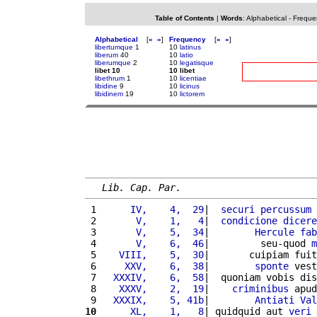
Table of Contents
|
Words
:
Alphabetical
-
Freque
Alphabetical
[
«
»
]
Frequency
[
«
»
]
libertumque
1
10
latinus
liberum
40
10
latio
liberumque
2
10
legatisque
libet 10
10 libet
libethrum
1
10
licentiae
libidine
9
10
licinus
libidinem
19
10
lictorem
Lib. Cap. Par.
 1 
     IV,    4,  29
|  
securi
percussum
 2 
      V,    1,   4
|  
condicione
dicere
 3 
      V,    5,  34
|        
Hercule
fab
 4 
      V,    6,  46
|         seu-quod 
m
 5 
   VIII,    5,  30
|       cuipiam fuit
 6 
    XXV,    6,  38
|        
sponte
 vest
 7 
  XXXIV,    6,  58
|  quoniam vobis dis
 8 
   XXXV,    2,  19
|    
criminibus
 apud
 9 
  XXXIX,    5, 41b
|        
Antiati
Val
10
     XL,    1,   8
| quidquid aut 
veri