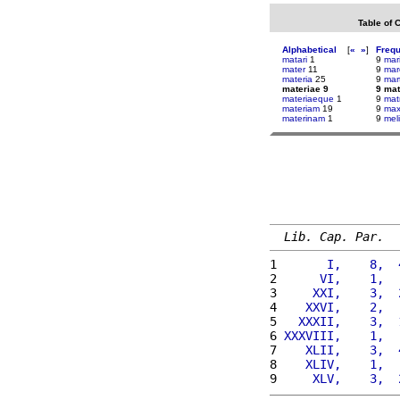
Table of 
Alphabetical
[
«
»
]
Freq
matari
1
9
mar
mater
11
9
ma
materia
25
9
mar
materiae 9
9 mat
materiaeque
1
9
mat
materiam
19
9
max
materinam
1
9
mel
Lib. Cap. Par.
1 
      I,    8,  
2 
     VI,    1,  
3 
    XXI,    3,  
4 
   XXVI,    2,  
5 
  XXXII,    3,  
6 
XXXVIII,    1,  
7 
   XLII,    3,  
8 
   XLIV,    1,  
9 
    XLV,    3,  