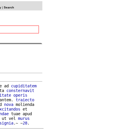
y
|
Search
e ad 
cupiditatem
ta 
consternavit
itate
operis
antem. 
traiecto
d 
nova
 molienda

xcitandos
 et

ndae
 tuae apud

 ut vel 
murus
signia
.~ ~
28