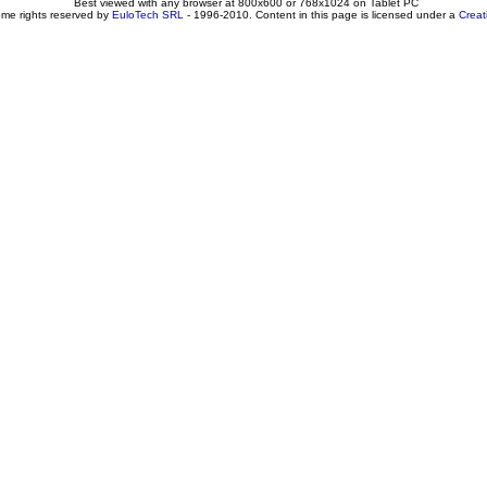
Best viewed with any browser at 800x600 or 768x1024 on Tablet PC
ome rights reserved by
EuloTech SRL
- 1996-2010. Content in this page is licensed under a
Crea