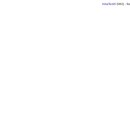
IntraText®
(VA2) - S