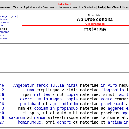
IntraText
Contents
|
Words
:
Alphabetical
-
Frequency
-
Inverse
-
Length
-
Statistics
|
Help
|
IntraText Librar
Titus Livius
uency
[
«
»
]
Ab Urbe condita
itimos
roneam
Concordances
tio
materiae
eriae
rimonio
imis
iorem
46
|   
Angebatur
ferox
Tullia
nihil
materiae
in
viro
 nequ
 2
|        
fumo
 crepituque viridis 
materiae
flagrantis
 i
26
|       ipsi 
milites
 simul 
copia
materiae
, simul 
facil
 9
|      
exercitum
in
magna
inopia
materiae
aegre
 compar
16
|      
portabant
 et 
agri
adfatim
materiae
praebebant
 a
 3
|     nam et 
copiam
in
propinquo
materiae
 ad 
aggeres
e
40
|       et opto, ut aliquid mihi 
materiae
 praebeas 
age
 6
| 
saxorum
 ad 
manum
 silvestrisque 
materiae
 tantum erat,
27
|     
hominumque
, omni 
genere
 et 
materiae
 et 
artium
in