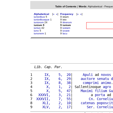
Table of Contents
|
Words
:
Alphabetical
-
Freque
Alphabetical
[
«
»
]
Frequency
[
«
»
]
iunioribus
5
9 istam
iunioribusque
1
9 isto
iuniorum
24
9
itinerum
iunium 9
9 iunium
iunius
42
9
iustam
iuno
5
9
iuvare
iunonem
1
9
lacu
Lib. Cap. Par.
1 
     IX,    5,  20
|     
Apuli
 ad 
novos
2 
     IX,    6,  29
|    
auctore
senatu
d
3 
     IX,    8,  38
|     
comprimi
animo
.
4 
      X,    1,   2
| Sallentinoque 
agro
5 
      X,    5,  47
|    
Maximi
filium
Gu
6 
  XXXVI,    3,  21
|         a 
porta
 ad 
7 
 XXXVII,    7,  55
|        
Cn
. 
Corneliu
8 
    XLI,    2,  10
|    
catenas
poposcit
9 
    XLV,    2,  17
|       
Ser
. 
Corneliu