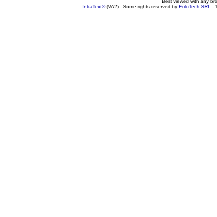
Best viewed with any br
IntraText®
(VA2) - Some rights reserved by
EuloTech SRL
- 