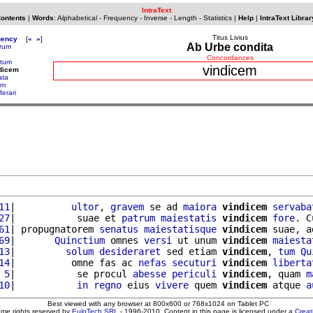
IntraText
Contents
|
Words
:
Alphabetical
-
Frequency
-
Inverse
-
Length
-
Statistics
|
Help
|
IntraText Librar
Titus Livius
uency
[
«
»
]
Ab Urbe condita
arum
o
Concordances
ctum
vindicem
dicem
ata
am
ferari
11
|          
ultor
, 
gravem
 se ad 
maiora
vindicem
servaba
27
|           suae et 
patrum
maiestatis
vindicem
fore
. C
61
| propugnatorem 
senatus
maiestatisque
vindicem
 suae, a
69
|       
Quinctium
 omnes 
versi
 ut unum 
vindicem
maiesta
13
|         
solum
desideraret
 sed etiam 
vindicem
, 
tum
Qu
14
|          omne fas ac 
nefas
secuturi
vindicem
liberta
 5
|           se procul 
abesse
periculi
vindicem
, quam 
m
10
|           
in
regno
 eius 
vivere
 quem 
vindicem
 atque 
a
Best viewed with any browser at 800x600 or 768x1024 on Tablet PC
ome rights reserved by
EuloTech SRL
- 1996-2010. Content in this page is licensed under a
Crea