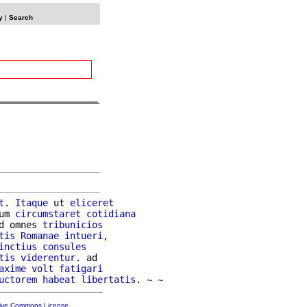
y
|
Search
t
. 
Itaque
 ut 
eliceret
um 
circumstaret
cotidiana
d omnes 
tribunicios
tis
Romanae
intueri
,

inctius
consules
tis
viderentur
. ad

axime
volt
fatigari
uctorem
habeat
libertatis
tive Commons License