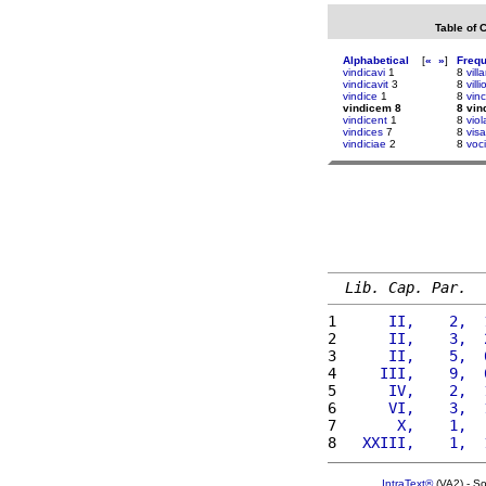
Table of 
Alphabetical
[
«
»
]
Freq
vindicavi
1
8
vill
vindicavit
3
8
villi
vindice
1
8
vin
vindicem 8
8 vin
vindicent
1
8
viol
vindices
7
8
vis
vindiciae
2
8
voci
Lib. Cap. Par.
1 
     II,    2,  
2 
     II,    3,  
3 
     II,    5,  
4 
    III,    9,  
5 
     IV,    2,  
6 
     VI,    3,  
7 
      X,    1,  
8 
  XXIII,    1,  
IntraText®
(VA2) - S