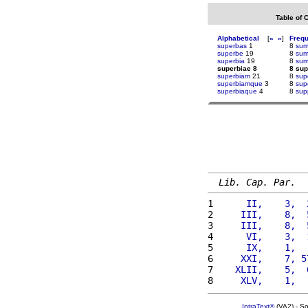
Table of 
Alphabetical
[
«
»
]
Freq
superbas
1
8
sum
superbe
19
8
sum
superbia
19
8
sum
superbiae 8
8 sup
superbiam
21
8
sup
superbiamque
3
8
sup
superbiaque
4
8
supp
Lib. Cap. Par.
1 
     II,    3,  
2 
    III,    8,  
3 
    III,    8,  
4 
     VI,    3,  
5 
     IX,    1,  
6 
    XXI,    7, 5
7 
   XLII,    5,  
8 
    XLV,    1,  
IntraText®
(VA2) - S