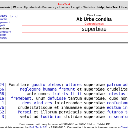
IntraText
Contents
|
Words
:
Alphabetical
-
Frequency
-
Inverse
-
Length
-
Statistics
|
Help
|
IntraText Librar
Titus Livius
uency
[
«
»
]
Ab Urbe condita
motis
pserunt
Concordances
psit
superbiae
erbiae
eressent
erest
liciis
24
| Exsultare 
gaudio
plebes
; 
ultores
superbiae
patrum
ad
56
|      
neglegere
humana
fremunt
 et 
superbiae
 crudelita
58
|         ante omnes 
fratris
filii
superbiae
infestus
16
|  
fremebant
: unum 
defuisse
 tantum 
superbiae
, quod non
 1
|       
deos
vindices
 intolerandae 
superbiae
confugiam
7b
|     crudelitatisque et inhumanae 
superbiae
editum
in
62
|     
Persei
 et illorum pervicacis 
superbiae
futuros
t
 3
|      velut ad 
ludibrium
 stolidae 
superbiae
in
senatu
Best viewed with any browser at 800x600 or 768x1024 on Tablet PC
ome rights reserved by
EuloTech SRL
- 1996-2010. Content in this page is licensed under a
Crea