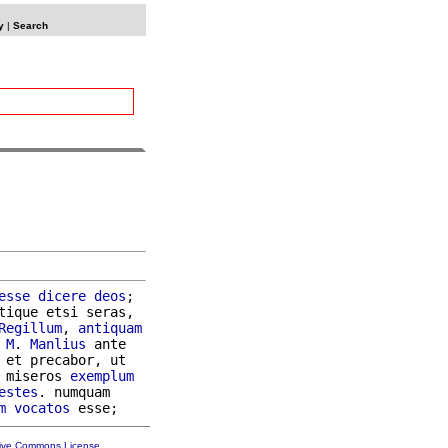
y
|
Search
esse
dicere
deos
;

tique etsi seras,

Regillum
, 
antiquam
 
M
. 
Manlius
 ante

 et precabor, ut

 miseros 
exemplum
estes
. numquam

m
vocatos
tive Commons License