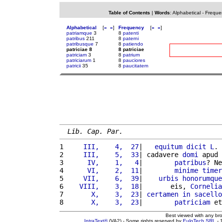
Table of Contents
|
Words
:
Alphabetical
-
Freque
Alphabetical
[
«
»
]
Frequency
[
«
»
]
patriamque
3
8
patenti
patribus
211
8
paterni
patribusque
7
8
patiendo
patriciae 8
8 patriciae
patriciam
3
8
patrium
patriciarum
1
8
pauciores
patricii
35
8
paucitatem
Lib. Cap. Par.
1 
    III,    4,  27
|   
equitum
dicit
L
. 
2 
    III,    5,  33
| cadavere 
domi
 apud 
3 
     IV,    1,   4
|        
patribus
? Ne
4 
     VI,    2,  11
|        
minime
timer
5 
    VII,    6,  39
|    
urbis
honorumque
6 
   VIII,    3,  18
|       eis, 
Cornelia
7 
      X,    3,  23
| 
certamen
in
sacello
8 
      X,    3,  23
|        
patriciam
 et
Best viewed with any br
IntraText®
(VA2) - Some rights reserved by
EuloTech SRL
- 