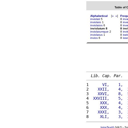
Table of 
Alphabetical
[
«
»
]
Freq
inviolati
5
8
inv
inviolato
1
8
inv
inviolatos
6
8
inv
inviolatum 8
8 inv
inviolatumque
2
8
invi
inviolatus
1
8
irati
invios
6
8
isse
Lib. Cap. Par.
1 
     VI,    1,  
2 
   XXII,    4,  
3 
   XXVI,    8,  
4 
 XXVIII,    5,  
5 
    XXX,    4,  
6 
    XXX,    4,  
7 
   XXXI,    3,  
8 
    XLI,    3,  
IntraText®
(VA2) - S