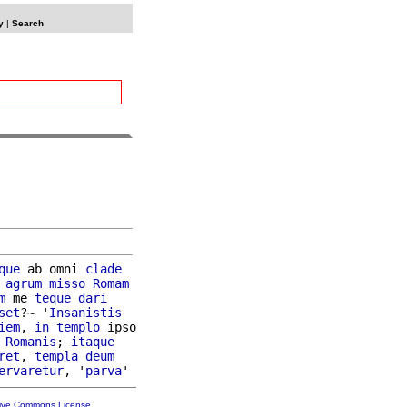
y
|
Search
que
 ab omni 
clade
agrum
misso
Romam
m
 me 
teque
dari
set
?~ '
Insanistis
iem
, 
in
templo
 ipso

 
Romanis
; 
itaque
ret
, 
templa
deum
ervaretur
, '
parva
tive Commons License