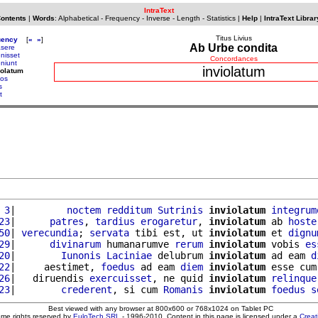
IntraText
Contents
|
Words
:
Alphabetical
-
Frequency
-
Inverse
-
Length
-
Statistics
|
Help
|
IntraText Librar
Titus Livius
uency
[
«
»
]
Ab Urbe condita
asere
enisset
Concordances
eniunt
inviolatum
iolatum
tos
s
t
 3
|         
noctem
redditum
Sutrinis
inviolatum
integrum
23
|      
patres
, 
tardius
erogaretur
, 
inviolatum
 ab 
hoste
50
| 
verecundia
; 
servata
 tibi est, ut 
inviolatum
 et 
dignu
29
|      
divinarum
 humanarumve 
rerum
inviolatum
 vobis 
es
20
|        
Iunonis
Laciniae
 delubrum 
inviolatum
 ad eam 
d
22
|     aestimet, 
foedus
 ad eam 
diem
inviolatum
 esse cum
26
|   diruendis 
exercuisset
, ne quid 
inviolatum
relinque
23
|        
crederent
, si cum 
Romanis
inviolatum
foedus
s
Best viewed with any browser at 800x600 or 768x1024 on Tablet PC
ome rights reserved by
EuloTech SRL
- 1996-2010. Content in this page is licensed under a
Crea