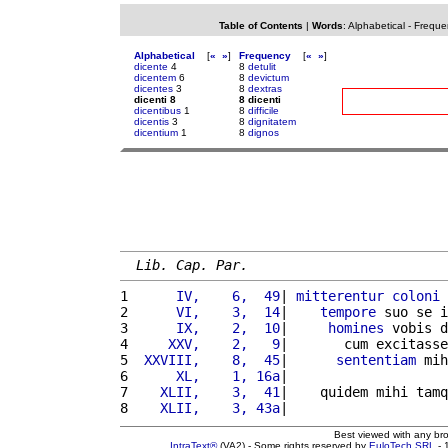
Table of Contents
|
Words
:
Alphabetical
-
Freque
Alphabetical
[
«
»
]
Frequency
[
«
»
]
dicente
4
8
detulit
dicentem
6
8
devictum
dicentes
3
8
dextras
dicenti 8
8 dicenti
dicentibus
1
8
difficile
dicentis
3
8
dignitatem
dicentium
1
8
dignos
Lib. Cap. Par.
1 
     IV,    6,  49
| 
mitterentur
coloni
2 
     VI,    3,  14
|    
tempore
 suo se i
3 
     IX,    2,  10
|     
homines
 vobis d
4 
    XXV,    2,   9
|       cum excitasse
5 
 XXVIII,    8,  45
|      
sententiam
 mih
6 
     XL,    1, 16a
|                    
7 
   XLII,    3,  41
|    quidem mihi tamq
8 
   XLII,    3, 43a
|                    
Best viewed with any br
IntraText®
(VA2) - Some rights reserved by
EuloTech SRL
- 