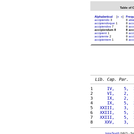
Table of 
Alphabetical
[
«
»
]
Freq
accipiendo
3
8
abi
accipiendoque
1
8
acc
accipiendos
7
8
acc
accipiendum 8
8 ac
accipient
1
8
acc
accipiente
2
8
acci
accipientem
1
8
acc
Lib. Cap. Par.
1 
     IV,    5,  
2 
     VI,    2,  
3 
     IX,    2,  
4 
     IX,    5,  
5 
  XXIII,    3,  
6 
  XXIII,    5,  
7 
  XXIII,    5,  
8 
    XXV,    3,  
IntraText®
(VA2) - S