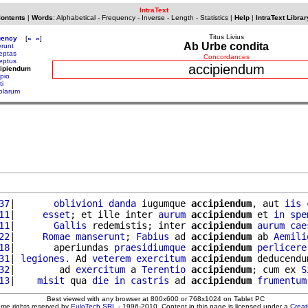
IntraText
Contents
|
Words
:
Alphabetical
-
Frequency
-
Inverse
-
Length
-
Statistics
|
Help
|
IntraText Librar
Titus Livius
uency
[
«
»
]
Ab Urbe condita
erunt
eptas
Concordances
eptus
accipiendum
cipiendum
ipio
ti
olarum
37
|       
oblivioni
danda
 iugumque 
accipiendum
, aut 
iis
 
11
|     
esset
; et ille inter 
aurum
accipiendum
 et 
in
spe
11
|       
Gallis
 redemistis; inter 
accipiendum
aurum
cae
22
|     
Romae
manserunt
; 
Fabius
 ad 
accipiendum
 ab 
Aemili
18
|       aperiundas 
praesidiumque
accipiendum
perlicere
31
| 
legiones
. Ad 
veterem
exercitum
accipiendum
 deducendu
32
|        ad 
exercitum
 a 
Terentio
accipiendum
; cum ex 
S
13
|    
misit
 qua 
die
in
castris
 ad 
accipiendum
frumentum
Best viewed with any browser at 800x600 or 768x1024 on Tablet PC
ome rights reserved by
EuloTech SRL
- 1996-2010. Content in this page is licensed under a
Crea