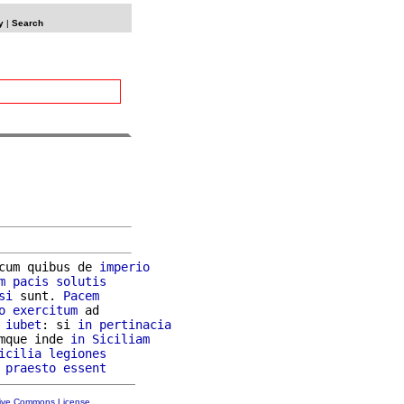
y
|
Search
cum quibus de 
imperio
m
pacis
solutis
si
 sunt. 
Pacem
o
exercitum
 ad

iubet
: si 
in
pertinacia
mque inde 
in
Siciliam
icilia
legiones
praesto
essent
tive Commons License