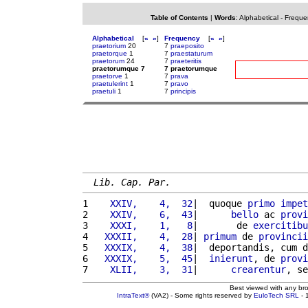
Table of Contents
|
Words
:
Alphabetical
-
Freque
Alphabetical
[
«
»
]
Frequency
[
«
»
]
praetorium
20
7
praeposito
praetorque
1
7
praestaturum
praetorum
24
7
praeteritis
praetorumque 7
7 praetorumque
praetorve
1
7
prava
praetulerint
1
7
pravo
praetuli
1
7
principis
Lib. Cap. Par.
1 
   XXIV,    4,  32
|  quoque 
primo
impet
2 
   XXIV,    6,  43
|      
bello
 ac 
provi
3 
   XXXI,    1,   8
|       de 
exercitibu
4 
  XXXII,    4,  28
| 
primum
 de 
provincii
5 
  XXXIX,    4,  38
|  deportandis, cum d
6 
  XXXIX,    5,  45
|  
inierunt
, de 
provi
7 
   XLII,    3,  31
|      
crearentur
, se
Best viewed with any br
IntraText®
(VA2) - Some rights reserved by
EuloTech SRL
- 