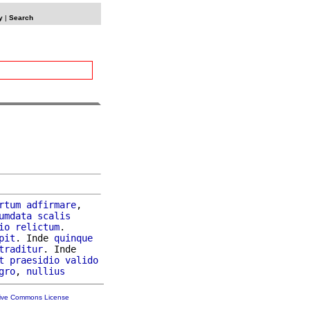
y
|
Search
rtum
adfirmare
,

umdata
scalis
io
relictum
.

pit
. Inde 
quinque
traditur
. Inde

t
praesidio
valido
gro
, 
nullius
tive Commons License