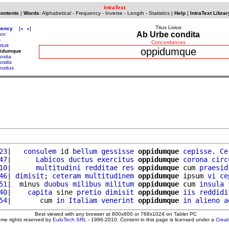
IntraText
Contents
|
Words
:
Alphabetical
-
Frequency
-
Inverse
-
Length
-
Statistics
|
Help
|
IntraText Librar
Titus Livius
uency
[
«
»
]
Ab Urbe condita
nor
s
Concordances
tuit
oppidumque
pidumque
osita
ositis
ositus
23
|   
consulem
 id 
bellum
gessisse
oppidumque
cepisse
. 
Ce
47
|      
Labicos
ductus
exercitus
oppidumque
corona
circ
10
|      
multitudini
redditae
res
oppidumque
 cum 
praesid
46
| 
dimisit
; 
ceteram
multitudinem
oppidumque
 ipsum 
vi
ce
51
|  minus 
duobus
milibus
militum
oppidumque
 cum 
insula
40
|    
capita
 sine 
pretio
dimisit
oppidumque
iis
reddidi
54
|       cum 
in
Italiam
venerint
oppidumque
in
alieno
a
Best viewed with any browser at 800x600 or 768x1024 on Tablet PC
ome rights reserved by
EuloTech SRL
- 1996-2010. Content in this page is licensed under a
Crea