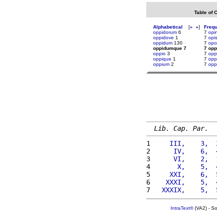
Table of 
Alphabetical
[
«
»
]
Freq
oppidorum
6
7
opi
oppidove
1
7
opi
oppidum
130
7
opor
oppidumque 7
7 op
oppio
3
7
opp
oppique
1
7
opp
oppium
2
7
opp
Lib. Cap. Par.
1 
    III,    3,  
2 
     IV,    6,  
3 
     VI,    2,  
4 
      X,    5,  
5 
    XXI,    6,  
6 
   XXXI,    5,  
7 
  XXXIX,    5,  
IntraText®
(VA2) - S