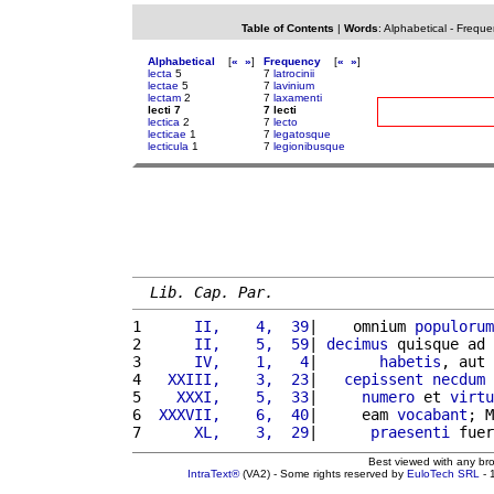
Table of Contents
|
Words
:
Alphabetical
-
Freque
Alphabetical
[
«
»
]
Frequency
[
«
»
]
lecta
5
7
latrocinii
lectae
5
7
lavinium
lectam
2
7
laxamenti
lecti 7
7 lecti
lectica
2
7
lecto
lecticae
1
7
legatosque
lecticula
1
7
legionibusque
Lib. Cap. Par.
1 
     II,    4,  39
|    omnium 
populorum
2 
     II,    5,  59
| 
decimus
 quisque ad 
3 
     IV,    1,   4
|       
habetis
, aut 
4 
  XXIII,    3,  23
|   
cepissent
necdum
5 
   XXXI,    5,  33
|     
numero
 et 
virtu
6 
 XXXVII,    6,  40
|     eam 
vocabant
; M
7 
     XL,    3,  29
|      
praesenti
 fuer
Best viewed with any br
IntraText®
(VA2) - Some rights reserved by
EuloTech SRL
- 