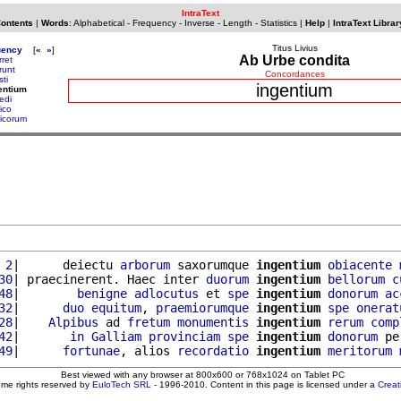
IntraText
Contents
|
Words
:
Alphabetical
-
Frequency
-
Inverse
-
Length
-
Statistics
|
Help
|
IntraText Librar
Titus Livius
uency
[
«
»
]
Ab Urbe condita
rret
runt
Concordances
sti
ingentium
entium
edi
ico
micorum
 2
|      deiectu 
arborum
 saxorumque 
ingentium
obiacente
30
| praecinerent. Haec inter 
duorum
ingentium
bellorum
c
48
|        
benigne
adlocutus
 et 
spe
ingentium
donorum
ac
32
|      
duo
equitum
, 
praemiorumque
ingentium
spe
onerat
28
|    
Alpibus
 ad 
fretum
monumentis
ingentium
rerum
comp
42
|       
in
Galliam
provinciam
spe
ingentium
donorum
 pe
49
|      
fortunae
, alios 
recordatio
ingentium
meritorum
Best viewed with any browser at 800x600 or 768x1024 on Tablet PC
ome rights reserved by
EuloTech SRL
- 1996-2010. Content in this page is licensed under a
Crea