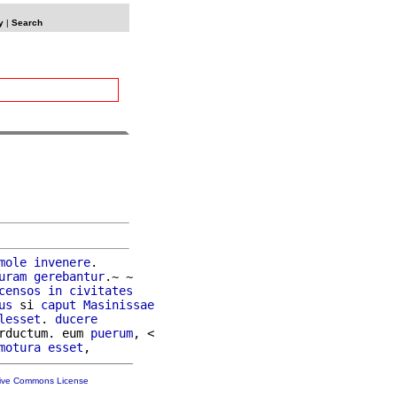
y
|
Search
mole
invenere
.

uram
gerebantur
.~ ~

censos
in
civitates
us
 si 
caput
Masinissae
lesset
. 
ducere
rductum. eum 
puerum
, <

motura
esset
tive Commons License