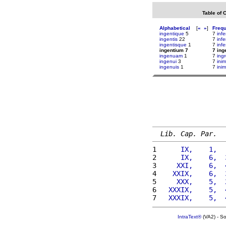
Table of 
Alphabetical
[
«
»
]
Freq
ingentique
5
7
infe
ingentis
22
7
infe
ingentisque
1
7
infe
ingentium 7
7 ing
ingenuam
1
7
ingr
ingenui
3
7
inim
ingenuis
1
7
ini
Lib. Cap. Par.
1 
     IX,    1,  
2 
     IX,    6,  
3 
    XXI,    6,  
4 
   XXIX,    6,  
5 
    XXX,    5,  
6 
  XXXIX,    5,  
7 
  XXXIX,    5,  
IntraText®
(VA2) - S