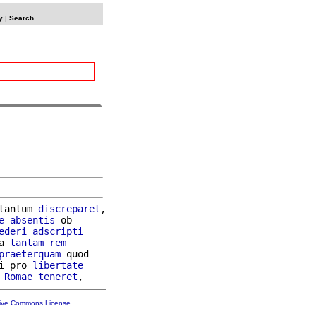
y
|
Search
tantum 
discreparet
,

e
absentis
 ob

ederi
adscripti
a 
tantam
rem
praeterquam
 quod

i pro 
libertate
 
Romae
teneret
tive Commons License