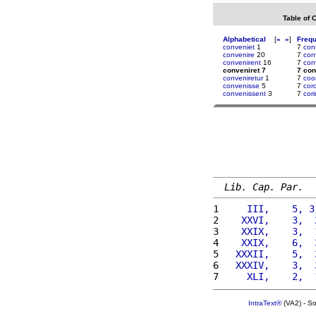
Table of 
Alphabetical
[
«
»
]
Freq
conveniet
1
7
con
convenire
20
7
con
convenirent
16
7
con
conveniret 7
7 con
conveniretur
1
7
coo
convenisse
5
7
cor
convenissent
3
7
cor
Lib. Cap. Par.
1 
    III,    5, 3
2 
   XXVI,    3,  
3 
   XXIX,    3,  
4 
   XXIX,    6,  
5 
  XXXII,    5,  
6 
  XXXIV,    3,  
7 
    XLI,    2,  
IntraText®
(VA2) - S