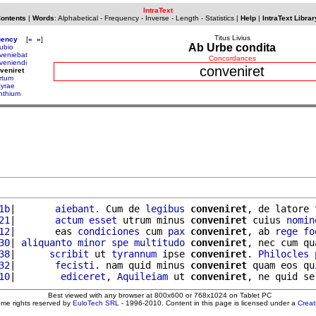
IntraText
Contents
|
Words
:
Alphabetical
-
Frequency
-
Inverse
-
Length
-
Statistics
|
Help
|
IntraText Librar
Titus Livius
uency
[
«
»
]
Ab Urbe condita
ubio
veniebat
Concordances
veniendi
conveniret
veniret
rtum
cyrae
inthium
1b
|       
aiebant
. Cum de 
legibus
conveniret
, de latore 
21
|       
actum
esset
 utrum minus 
conveniret
 cuius 
nomin
12
|       eas 
condiciones
 cum 
pax
conveniret
, ab 
rege
fo
30
| 
aliquanto
minor
spe
multitudo
conveniret
, nec cum qu
38
|      
scribit
 ut 
tyrannum
 ipse 
conveniret
. 
Philocles
32
|       
fecisti
. nam quid minus 
conveniret
 quam eos qu
10
|        
ediceret
, 
Aquileiam
 ut 
conveniret
, ne quid se
Best viewed with any browser at 800x600 or 768x1024 on Tablet PC
ome rights reserved by
EuloTech SRL
- 1996-2010. Content in this page is licensed under a
Crea