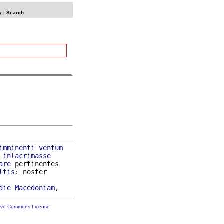
y
|
Search
imminenti
ventum
 
inlacrimasse
are
 pertinentes

ltis
: noster

die
Macedoniam
tive Commons License