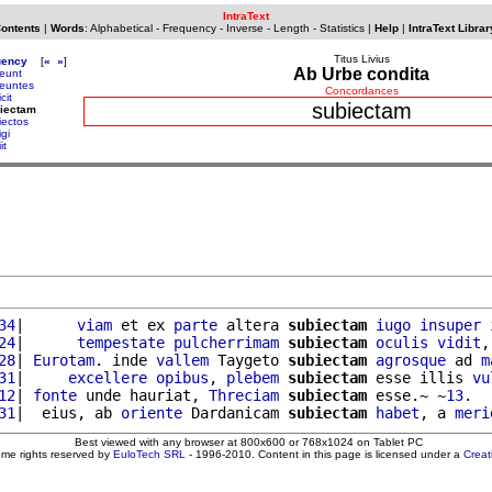
IntraText
Contents
|
Words
:
Alphabetical
-
Frequency
-
Inverse
-
Length
-
Statistics
|
Help
|
IntraText Librar
Titus Livius
uency
[
«
»
]
Ab Urbe condita
eunt
euntes
Concordances
cit
subiectam
biectam
iectos
gi
it
34
|      
viam
 et ex 
parte
 altera 
subiectam
iugo
insuper
24
|      
tempestate
pulcherrimam
subiectam
oculis
vidit
,
28
| 
Eurotam
. inde 
vallem
 Taygeto 
subiectam
agrosque
 ad 
m
31
|     
excellere
opibus
, 
plebem
subiectam
 esse illis 
vu
12
| 
fonte
 unde hauriat, 
Threciam
subiectam
 esse.~ ~
13
.

31
|  eius, ab 
oriente
 Dardanicam 
subiectam
habet
, a 
meri
Best viewed with any browser at 800x600 or 768x1024 on Tablet PC
ome rights reserved by
EuloTech SRL
- 1996-2010. Content in this page is licensed under a
Crea