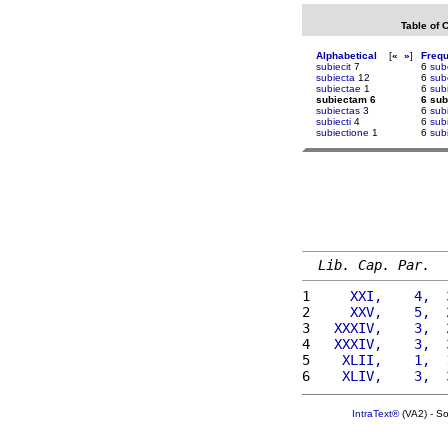
Table of 
Alphabetical
[
«
»
]
Freq
subiecit
7
6
sub
subiecta
12
6
sub
subiectae
1
6
subi
subiectam 6
6 su
subiectas
3
6
sub
subiecti
4
6
subi
subiectione
1
6
subi
Lib. Cap. Par.
1 
    XXI,    4,  
2 
    XXV,    5,  
3 
  XXXIV,    3,  
4 
  XXXIV,    3,  
5 
   XLII,    1,  
6 
   XLIV,    3,  
IntraText®
(VA2) - S