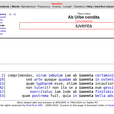
IntraText
Contents
|
Words
:
Alphabetical
-
Frequency
-
Inverse
-
Length
-
Statistics
|
Help
|
IntraText Librar
Titus Livius
uency
[
«
»
]
Ab Urbe condita
surum
ius
Concordances
ni
iuventa
enta
entius
endas
are
 2
| comprimendas, 
virum
imbutum
 iam ab 
iuventa
certamini
19
|          sed 
arte
 quoque 
quadam
 ab 
iuventa
in
ostent
13
|          quam 
Syphacem
 esse, etiam 
iuventa
 incautior
42
|          non 
tulerit
? non ita se a 
iuventa
 eum 
gessi
17
|            
exercitatus
 iam inde ab 
iuventa
finitimis
53
|        quam 
postrema
 fuit, quia 
in
iuventa
bella
ads
Best viewed with any browser at 800x600 or 768x1024 on Tablet PC
ome rights reserved by
EuloTech SRL
- 1996-2010. Content in this page is licensed under a
Crea