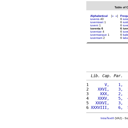
Table of 
Alphabetical
[
«
»
]
Freq
iuvenis
40
6
ius
iuvenisset
1
6
iust
iuvent
1
6
iuve
iuventa 6
6 iuv
iuventae
4
6
iuv
iuventaeque
1
6
kal
iuventam
2
6
lab
Lib. Cap. Par.
1 
      V,    1,  
2 
   XXVI,    3,  
3 
    XXX,    2,  
4 
   XXXV,    5,  
5 
  XXXVI,    3,  
6 
XXXVIII,    6,  
IntraText®
(VA2) - S