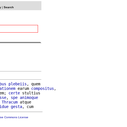
y
|
Search
bus
plebeiis
, quem

ationem
 earum 
compositus
,

em; 
certe
 stultius

sse
, 
spe
animoque
Thracum
 atque

idue
gesta
tive Commons License