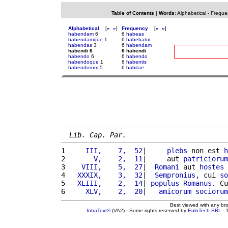
Table of Contents
|
Words
:
Alphabetical
-
Freque
Alphabetical
[
«
»
]
Frequency
[
«
»
]
habendam
6
6
habeas
habendamque
1
6
habebatur
habendas
3
6
habendam
habendi 6
6 habendi
habendo
6
6
habendo
habendoque
1
6
habentis
habendorum
5
6
habitae
Lib. Cap. Par.
1 
    III,    7,  52
|     
plebs
 non est 
h
2 
      V,    2,  11
|     aut 
patriciorum
3 
   VIII,    5,  27
|  
Romani
 aut 
hostes
 
4 
  XXXIX,    3,  32
|  
Sempronius
, cui 
so
5 
  XLIII,    2,  14
| 
populus
Romanus
. Cu
6 
    XLV,    2,  20
|   
amicorum
sociorum
Best viewed with any br
IntraText®
(VA2) - Some rights reserved by
EuloTech SRL
- 