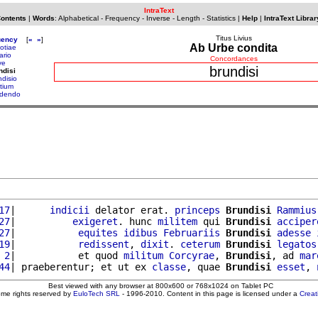
IntraText
Contents
|
Words
:
Alphabetical
-
Frequency
-
Inverse
-
Length
-
Statistics
|
Help
|
IntraText Librar
Titus Livius
uency
[
«
»
]
Ab Urbe condita
otiae
ario
Concordances
ve
brundisi
ndisi
ndisio
ttium
dendo
17
|      
indicii
 delator erat. 
princeps
Brundisi
Rammius
27
|          
exigeret
. hunc 
militem
 qui 
Brundisi
acciper
27
|           
equites
idibus
Februariis
Brundisi
adesse
19
|           
redissent
, 
dixit
. 
ceterum
Brundisi
legatos
 2
|           et quod 
militum
Corcyrae
, 
Brundisi
, ad 
mar
44
| praeberentur; et ut ex 
classe
, quae 
Brundisi
esset
, 
Best viewed with any browser at 800x600 or 768x1024 on Tablet PC
ome rights reserved by
EuloTech SRL
- 1996-2010. Content in this page is licensed under a
Crea