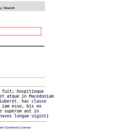
y
|
Search
 fuit; hospitioque

et
 atque 
in
Macedoniam
iuberet
. hac 
classe
 iam esse, bis ex

e
 superum aut 
in
naves
longae
viginti
tive Commons License