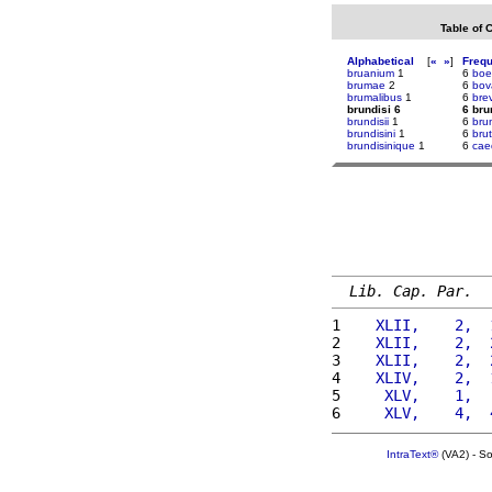
Table of 
Alphabetical
[
«
»
]
Freq
bruanium
1
6
boe
brumae
2
6
bov
brumalibus
1
6
bre
brundisi 6
6 bru
brundisii
1
6
bru
brundisini
1
6
bru
brundisinique
1
6
cae
Lib. Cap. Par.
1 
   XLII,    2,  
2 
   XLII,    2,  
3 
   XLII,    2,  
4 
   XLIV,    2,  
5 
    XLV,    1,  
6 
    XLV,    4,  
IntraText®
(VA2) - S