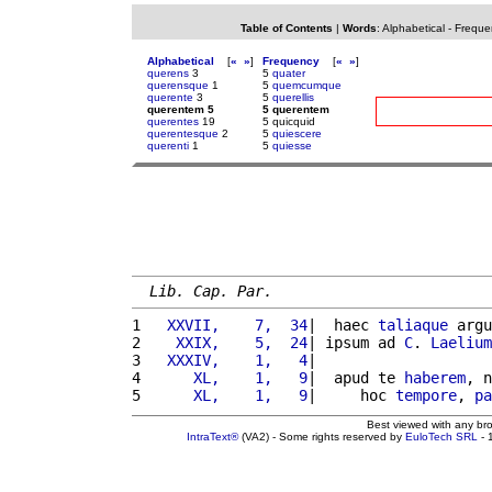
Table of Contents
|
Words
:
Alphabetical
-
Freque
Alphabetical
[
«
»
]
Frequency
[
«
»
]
querens
3
5
quater
querensque
1
5
quemcumque
querente
3
5
querellis
querentem 5
5 querentem
querentes
19
5 quicquid
querentesque
2
5
quiescere
querenti
1
5
quiesse
Lib. Cap. Par.
1 
  XXVII,    7,  34
|  haec 
taliaque
 argu
2 
   XXIX,    5,  24
| ipsum ad 
C
. 
Laelium
3 
  XXXIV,    1,   4
|                    
4 
     XL,    1,   9
|  apud te 
haberem
, n
5 
     XL,    1,   9
|     hoc 
tempore
, 
pa
Best viewed with any br
IntraText®
(VA2) - Some rights reserved by
EuloTech SRL
- 