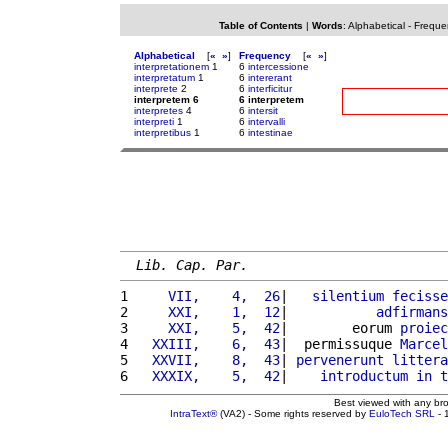
Table of Contents
|
Words
:
Alphabetical
-
Freque
Alphabetical
[
«
»
]
Frequency
[
«
»
]
interpretationem
1
6
intercessione
interpretatum
1
6
intererant
interprete
2
6
interficitur
interpretem 6
6 interpretem
interpretes
4
6
intersit
interpreti
1
6
intervalli
interpretibus
1
6
intestinae
Lib. Cap. Par.
1 
    VII,    4,  26
|   
silentium
fecisse
2 
    XXI,    1,  12
|           
adfirmans
3 
    XXI,    5,  42
|        eorum 
proiec
4 
  XXIII,    6,  43
|  permissuque 
Marcel
5 
  XXVII,    8,  43
| 
pervenerunt
littera
6 
  XXXIX,    5,  42
|    
introductum
in
t
Best viewed with any br
IntraText®
(VA2) - Some rights reserved by
EuloTech SRL
- 