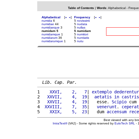
Table of Contents
|
Words
:
Alphabetical
-
Freque
Alphabetical
[
«
»
]
Frequency
[
«
»
]
numida
6
5
novissimi
numidae
44
5
nudata
numidaeque
3
5
nullas
numidam 5
5 numidam
numidamque
1
5
numitori
numidarum
36
5
nuntiatis
numidarumque
1
5
nutu
Lib. Cap. Par.
1 
   XXVI,    2,   7
| 
extemplo
dederentur
2 
  XXVII,    4,  19
|  
aetatis
in
castris
3 
  XXVII,    4,  19
|   esse. 
Scipio
 cum 
4 
 XXVIII,    7,  35
|   
venerunt
. 
ceperat
5 
   XXIX,    5,  23
|   dum 
accensum
rece
Best viewed with any br
IntraText®
(VA2) - Some rights reserved by
EuloTech SRL
- 