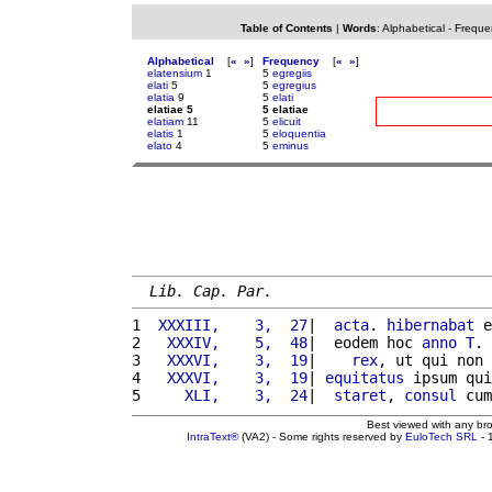
Table of Contents
|
Words
:
Alphabetical
-
Freque
Alphabetical
[
«
»
]
Frequency
[
«
»
]
elatensium
1
5
egregiis
elati
5
5
egregius
elatia
9
5
elati
elatiae 5
5 elatiae
elatiam
11
5
elicuit
elatis
1
5
eloquentia
elato
4
5
eminus
Lib. Cap. Par.
1 
 XXXIII,    3,  27
|  
acta
. 
hibernabat
 e
2 
  XXXIV,    5,  48
|  eodem hoc 
anno
T
. 
3 
  XXXVI,    3,  19
|    
rex
, ut qui non
4 
  XXXVI,    3,  19
| 
equitatus
 ipsum qui
5 
    XLI,    3,  24
|  
staret
, 
consul
 cum
Best viewed with any br
IntraText®
(VA2) - Some rights reserved by
EuloTech SRL
- 