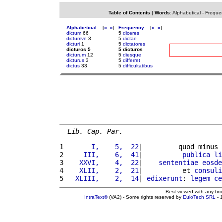
Table of Contents
|
Words
:
Alphabetical
-
Freque
Alphabetical
[
«
»
]
Frequency
[
«
»
]
dictum
66
5
diceres
dictumve
3
5
dictae
dicturi
1
5
dictatores
dicturos 5
5 dicturos
dicturum
12
5
diesque
dicturus
3
5
differret
dictus
33
5
difficultatibus
Lib. Cap. Par.
1 
      I,    5,  22
|         quod minus 
2 
    III,    6,  41
|          
publica
li
3 
   XXVI,    4,  22
|    
sententiae
eosde
4 
   XLII,    2,  21
|          et 
consuli
5 
  XLIII,    2,  14
| 
edixerunt
: 
legem
ce
Best viewed with any br
IntraText®
(VA2) - Some rights reserved by
EuloTech SRL
- 