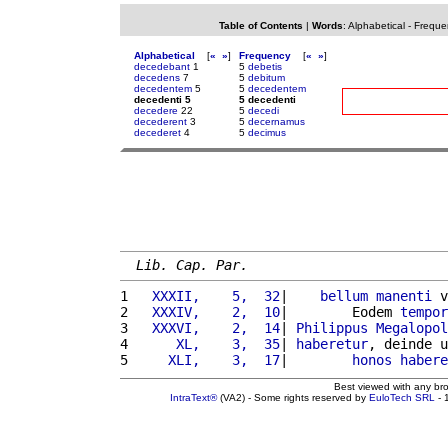
Table of Contents
|
Words
:
Alphabetical
-
Freque
Alphabetical
[
«
»
]
Frequency
[
«
»
]
decedebant
1
5
debetis
decedens
7
5
debitum
decedentem
5
5
decedentem
decedenti 5
5 decedenti
decedere
22
5
decedi
decederent
3
5
decernamus
decederet
4
5
decimus
Lib. Cap. Par.
1 
  XXXII,    5,  32
|    
bellum
manenti
 v
2 
  XXXIV,    2,  10
|        Eodem 
tempor
3 
  XXXVI,    2,  14
| 
Philippus
Megalopol
4 
     XL,    3,  35
| 
haberetur
, deinde u
5 
    XLI,    3,  17
|        
honos
habere
Best viewed with any br
IntraText®
(VA2) - Some rights reserved by
EuloTech SRL
- 