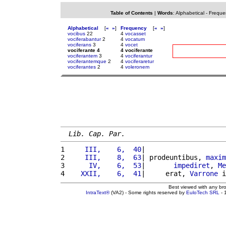
Table of Contents
|
Words
:
Alphabetical
-
Freque
Alphabetical
[
«
»
]
Frequency
[
«
»
]
vocibus
22
4
vocasset
vociferabantur
2
4
vocatum
vociferans
3
4
vocet
vociferante 4
4 vociferante
vociferantem
3
4
vociferantur
vociferantemque
2
4
vociferaretur
vociferantes
2
4
voleronem
Lib. Cap. Par.
1 
    III,    6,  40
|                    
2 
    III,    8,  63
| prodeuntibus, 
maxim
3 
     IV,    6,  53
|       
impediret
, 
Me
4 
   XXII,    6,  41
|     erat, 
Varrone
 i
Best viewed with any br
IntraText®
(VA2) - Some rights reserved by
EuloTech SRL
- 