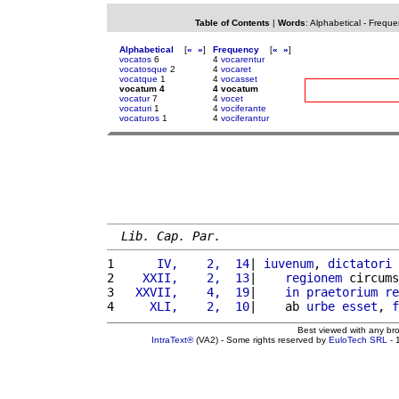
Table of Contents
|
Words
:
Alphabetical
-
Freque
Alphabetical
[
«
»
]
Frequency
[
«
»
]
vocatos
6
4
vocarentur
vocatosque
2
4
vocaret
vocatque
1
4
vocasset
vocatum 4
4 vocatum
vocatur
7
4
vocet
vocaturi
1
4
vociferante
vocaturos
1
4
vociferantur
Lib. Cap. Par.
1 
     IV,    2,  14
| 
iuvenum
, 
dictatori
2 
   XXII,    2,  13
|    
regionem
 circums
3 
  XXVII,    4,  19
|    
in
praetorium
re
4 
    XLI,    2,  10
|    ab 
urbe
esset
, 
f
Best viewed with any br
IntraText®
(VA2) - Some rights reserved by
EuloTech SRL
- 