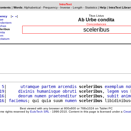
IntraText
Contents
|
Words
:
Alphabetical
-
Frequency
-
Inverse
-
Length
-
Statistics
|
Help
|
IntraText Librar
Titus Livius
uency
[
«
»
]
Ab Urbe condita
lae
ndentem
Concordances
phas
sceleribus
leribus
ntia
rem
scitatum
 5
|      
utramque
partem
arcendis
sceleribus
exemplum
no
19
|     
divinis
humanisque
obruti
sceleribus
, 
legem
vos
 
16
|     
deorum
numen
praetenditur
sceleribus
, 
subit
anim
16
| 
faciemus
; qui quia suum 
numen
sceleribus
 libidinibus
Best viewed with any browser at 800x600 or 768x1024 on Tablet PC
ome rights reserved by
EuloTech SRL
- 1996-2010. Content in this page is licensed under a
Crea