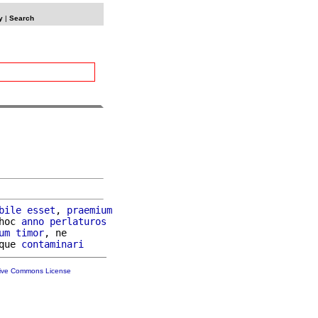
y
|
Search
bile
esset
, 
praemium
hoc 
anno
perlaturos
um
timor
, ne

que 
contaminari
tive Commons License