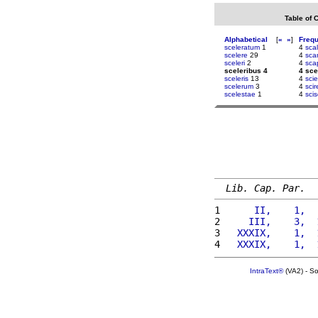
Table of 
Alphabetical
[
«
»
]
Freq
sceleratum
1
4
sca
scelere
29
4
sca
sceleri
2
4
sca
sceleribus 4
4 sce
sceleris
13
4
scie
scelerum
3
4
sci
scelestae
1
4
sci
Lib. Cap. Par.
1 
     II,    1,  
2 
    III,    3,  
3 
  XXXIX,    1,  
4 
  XXXIX,    1,  
IntraText®
(VA2) - S