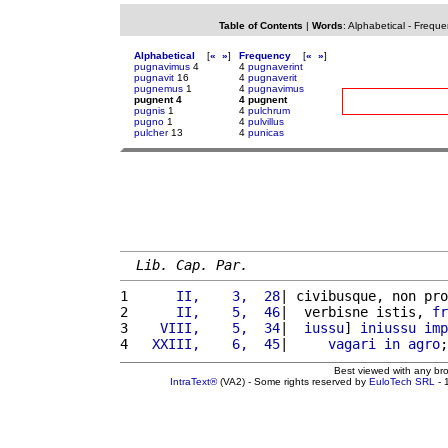
Table of Contents
|
Words
:
Alphabetical
-
Freque
Alphabetical
[
«
»
]
Frequency
[
«
»
]
pugnavimus
4
4
pugnaverint
pugnavit
16
4
pugnaverit
pugnemus
1
4
pugnavimus
pugnent 4
4 pugnent
pugnis
1
4
pulchrum
pugno
1
4
pulvillus
pulcher
13
4
punicas
Lib. Cap. Par.
1 
     II,    3,  28
| civibusque, non pro
2 
     II,    5,  46
|  verbisne istis, 
fr
3 
   VIII,    5,  34
|  
iussu
] 
iniussu
imp
4 
  XXIII,    6,  45
|     
vagari
in
agro
;
Best viewed with any br
IntraText®
(VA2) - Some rights reserved by
EuloTech SRL
- 