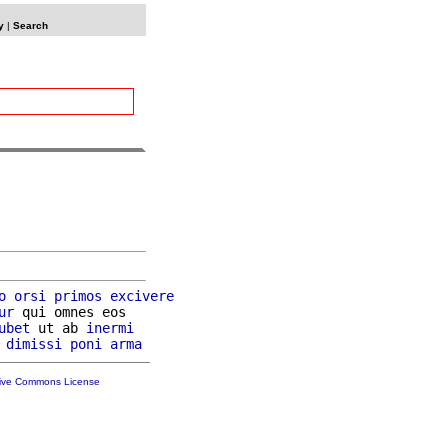
y
|
Search
o
orsi
primos
excivere
ur
 qui omnes eos

ubet
 ut ab 
inermi
dimissi
poni
arma
tive Commons License