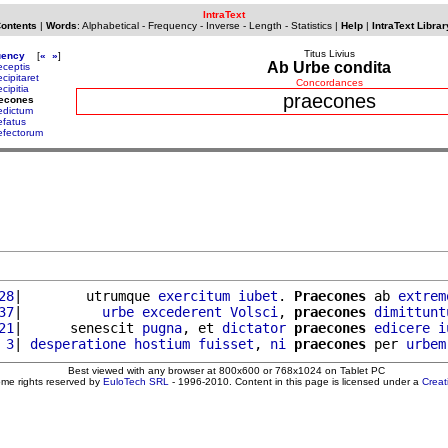
IntraText
Contents
|
Words
:
Alphabetical
-
Frequency
-
Inverse
-
Length
-
Statistics
|
Help
|
IntraText Librar
Titus Livius
uency
[
«
»
]
Ab Urbe condita
eceptis
cipitaret
Concordances
cipitia
praecones
aecones
edictum
efatus
efectorum
28
|        utrumque 
exercitum
iubet
. 
Praecones
 ab 
extrem
37
|          
urbe
excederent
Volsci
, 
praecones
dimittunt
21
|      senescit 
pugna
, et 
dictator
praecones
edicere
i
 3
| 
desperatione
hostium
fuisset
, 
ni
praecones
 per 
urbem
Best viewed with any browser at 800x600 or 768x1024 on Tablet PC
ome rights reserved by
EuloTech SRL
- 1996-2010. Content in this page is licensed under a
Crea