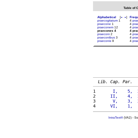
Table of 
Alphabetical
[
«
»
]
Freq
praecogitatum
1
4
pra
praecone
1
4
prae
praeconem
12
4
prae
praecones 4
4 pr
praeconi
2
4
pra
praeconibus
3
4
pra
praeconis
9
4
pra
Lib. Cap. Par.
1 
      I,    5,  
2 
     II,    4,  
3 
      V,    3,  
4 
     VI,    1,  
IntraText®
(VA2) - S