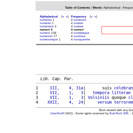
Table of Contents
|
Words
:
Alphabetical
-
Freque
Alphabetical
[
«
»
]
Frequency
[
«
»
]
numeres
1
4
noxiorum
numeret
1
4
nudam
numeretur
3
4
nudare
numeri 4
4 numeri
numero
136
4
numidisque
numerum
77
4
nummos
numerumque
1
4
nunquamne
Lib. Cap. Par.
1 
    III,    4, 31a
|       suis 
celebran
2 
    VII,    1,   3
|   
tempora
litterae
 
3 
    VII,    1,   3
| 
Volsiniis
 quoque 
cl
4 
   XXII,    4,  24
|     
versum
terrorem
Best viewed with any br
IntraText®
(VA2) - Some rights reserved by
EuloTech SRL
- 