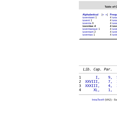
Table of 
Alphabetical
[
«
»
]
Freq
iuvenisset
1
4
iura
iuvent
1
4
iura
iuventa
6
4
ius
iuventae 4
4 iuv
iuventaeque
1
4
iuve
iuventam
2
4
iuvi
iuventas
1
4
iuvi
Lib. Cap. Par.
1 
      I,    9,  
2 
 XXVIII,    7,  
3 
 XXXIII,    4,  
4 
     XL,    1,  
IntraText®
(VA2) - S