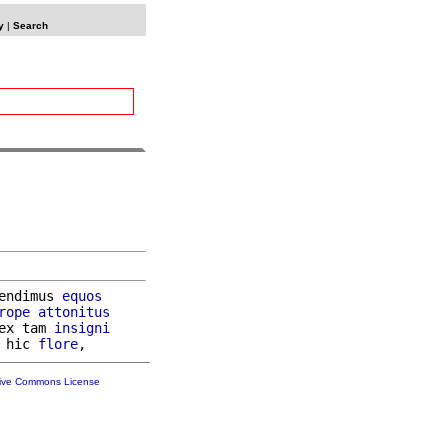
y
|
Search
endimus 
equos
rope
attonitus
ex tam 
insigni
 hic 
flore
tive Commons License