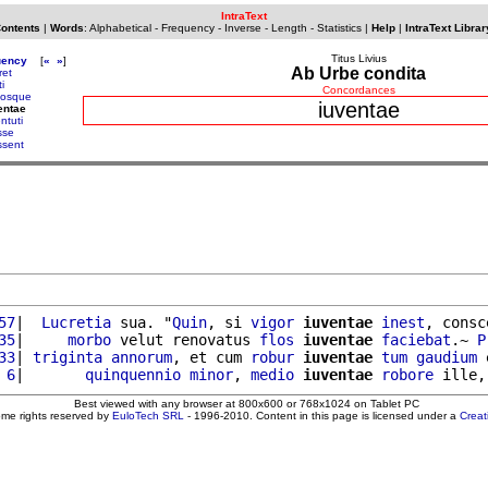
IntraText
Contents
|
Words
:
Alphabetical
-
Frequency
-
Inverse
-
Length
-
Statistics
|
Help
|
IntraText Librar
Titus Livius
uency
[
«
»
]
Ab Urbe condita
ret
ti
Concordances
sosque
iuventae
entae
ntuti
sse
ssent
57
|  
Lucretia
 sua. "
Quin
, si 
vigor
iuventae
inest
, consc
35
|     
morbo
 velut renovatus 
flos
iuventae
faciebat
.~ 
P
33
| 
triginta
annorum
, et cum 
robur
iuventae
tum
gaudium
 
 6
|       
quinquennio
minor
, 
medio
iuventae
robore
 ille,
Best viewed with any browser at 800x600 or 768x1024 on Tablet PC
ome rights reserved by
EuloTech SRL
- 1996-2010. Content in this page is licensed under a
Crea