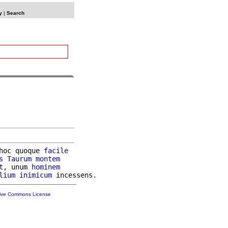
y
|
Search
hoc quoque 
facile
s
Taurum
montem
t
, unum 
hominem
lium
inimicum
tive Commons License