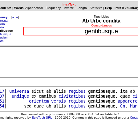
IntraText
Contents
|
Words
:
Alphabetical
-
Frequency
-
Inverse
-
Length
-
Statistics
|
Help
|
IntraText Librar
Titus Livius
uency
[
«
»
]
Ab Urbe condita
inata
ino
Concordances
itu
gentibusque
tibusque
tiumque
ucium
am
17
| 
universa
 sicut ab aliis 
regibus
gentibusque
, ita ab 
37
|  
undique
 ex omnibus 
civitatibus
gentibusque
, quae 
ci
51
|         
orientem
versis
regibus
gentibusque
apparere
54
|       sed quae ab aliis 
regibus
gentibusque
, 
Cn
. 
Man
Best viewed with any browser at 800x600 or 768x1024 on Tablet PC
ome rights reserved by
EuloTech SRL
- 1996-2010. Content in this page is licensed under a
Crea