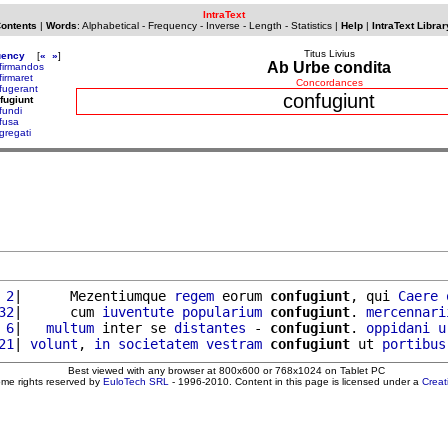
IntraText
Contents
|
Words
:
Alphabetical
-
Frequency
-
Inverse
-
Length
-
Statistics
|
Help
|
IntraText Librar
Titus Livius
uency
[
«
»
]
Ab Urbe condita
firmandos
firmaret
Concordances
fugerant
confugiunt
fugiunt
fundi
fusa
gregati
 2
|      Mezentiumque 
regem
 eorum 
confugiunt
, qui 
Caere
32
|      cum 
iuventute
popularium
confugiunt
. 
mercennari
 6
|   
multum
 inter se 
distantes
 - 
confugiunt
. 
oppidani
u
21
| 
volunt
, 
in
societatem
vestram
confugiunt
 ut 
portibus
Best viewed with any browser at 800x600 or 768x1024 on Tablet PC
ome rights reserved by
EuloTech SRL
- 1996-2010. Content in this page is licensed under a
Crea