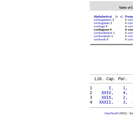
Table of 
Alphabetical
[
«
»
]
Freq
confugissent
3
4
con
confugisset
2
4
con
confugit
6
4
con
confugiunt 4
4 con
confunderent
1
4
con
confunderet
1
4
con
confundi
4
4
con
Lib. Cap. Par.
1 
      I,    1,  
2 
   XXIV,    4,  
3 
   XXIX,    2,  
4 
  XXXII,    3,  
IntraText®
(VA2) - S