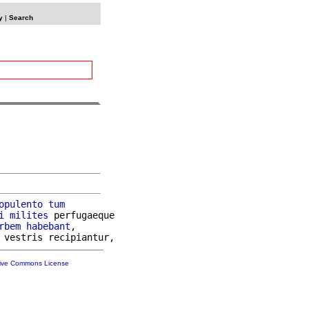
y
|
Search
opulento
tum
i
milites
 perfugaeque

rbem
habebant
,

tive Commons License