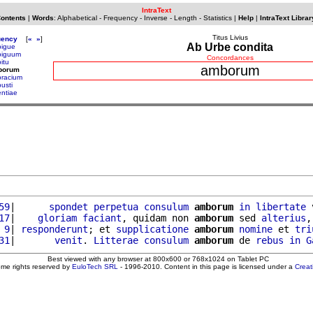
IntraText
Contents
|
Words
:
Alphabetical
-
Frequency
-
Inverse
-
Length
-
Statistics
|
Help
|
IntraText Librar
Titus Livius
uency
[
«
»
]
Ab Urbe condita
igue
iguum
Concordances
itu
amborum
borum
racium
usti
ntiae
59
|      
spondet
perpetua
consulum
amborum
in
libertate
 
17
|    
gloriam
faciant
, quidam non 
amborum
 sed 
alterius
,
 9
| 
responderunt
; et 
supplicatione
amborum
nomine
 et 
tri
31
|       
venit
. 
Litterae
consulum
amborum
 de 
rebus
in
G
Best viewed with any browser at 800x600 or 768x1024 on Tablet PC
ome rights reserved by
EuloTech SRL
- 1996-2010. Content in this page is licensed under a
Crea