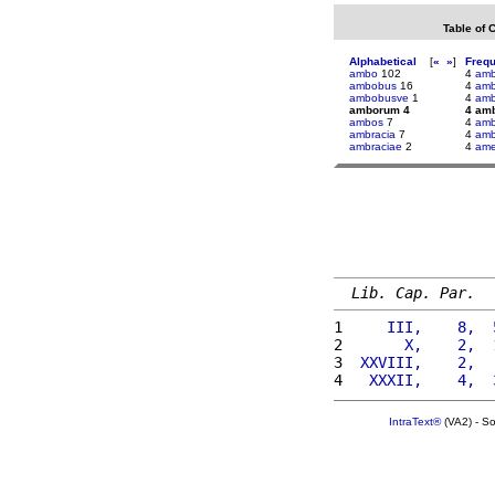
Table of 
Alphabetical
[
«
»
]
Freq
ambo
102
4
amb
ambobus
16
4
amb
ambobusve
1
4
amb
amborum 4
4 am
ambos
7
4
amb
ambracia
7
4
amb
ambraciae
2
4
ame
Lib. Cap. Par.
1 
    III,    8,  
2 
      X,    2,  
3 
 XXVIII,    2,  
4 
  XXXII,    4,  
IntraText®
(VA2) - S