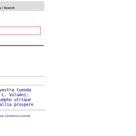
y
|
Search
vestra 
tuenda
 
L
. 
Volumni
:

umpho
utrique
allia
prospere
tive Commons License