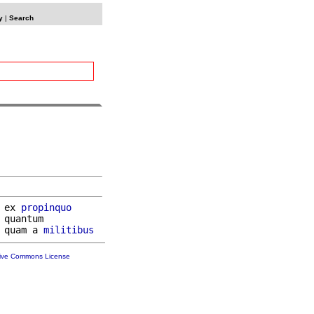
y
|
Search
 ex 
propinquo
 quantum

 quam a 
militibus
tive Commons License