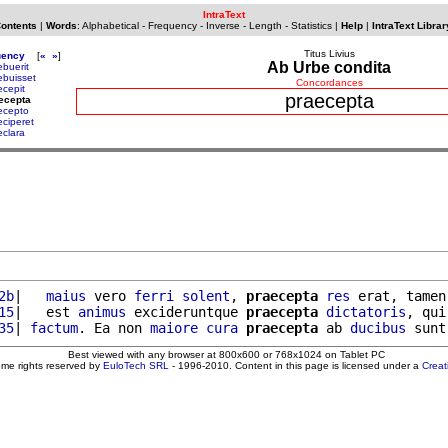
IntraText
Contents
|
Words
:
Alphabetical
-
Frequency
-
Inverse
-
Length
-
Statistics
|
Help
|
IntraText Librar
Titus Livius
uency
[
«
»
]
Ab Urbe condita
ebuerit
ebuisset
Concordances
ecepit
praecepta
ecepta
ecepto
eciperet
eclara
2b
|   
maius
 vero 
ferri
solent
, 
praecepta
res
 erat, tamen
15
|   est 
animus
 excideruntque 
praecepta
dictatoris
, qui
35
| 
factum
. Ea non 
maiore
cura
praecepta
 ab 
ducibus
 sunt
Best viewed with any browser at 800x600 or 768x1024 on Tablet PC
ome rights reserved by
EuloTech SRL
- 1996-2010. Content in this page is licensed under a
Crea