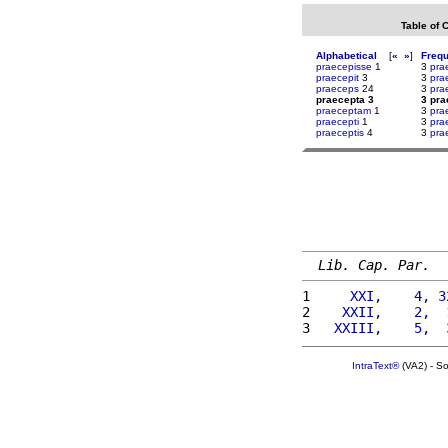
Table of 
Alphabetical
[
«
»
]
Freq
praecepisse
1
3
pra
praecepit
3
3
pra
praeceps
24
3
pra
praecepta 3
3 pra
praeceptam
1
3
pra
praecepti
1
3
pra
praeceptis
4
3
pra
Lib. Cap. Par.
1 
    XXI,    4, 3
2 
   XXII,    2,  
3 
  XXIII,    5,  
IntraText®
(VA2) - S