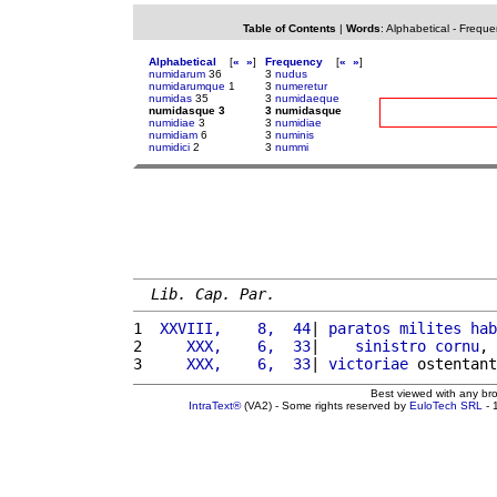
Table of Contents
|
Words
:
Alphabetical
-
Freque
Alphabetical
[
«
»
]
Frequency
[
«
»
]
numidarum
36
3
nudus
numidarumque
1
3
numeretur
numidas
35
3
numidaeque
numidasque 3
3 numidasque
numidiae
3
3
numidiae
numidiam
6
3
numinis
numidici
2
3
nummi
Lib. Cap. Par.
1 
 XXVIII,    8,  44
| 
paratos
milites
hab
2 
    XXX,    6,  33
|    
sinistro
cornu
, 
3 
    XXX,    6,  33
| 
victoriae
 ostentant
Best viewed with any br
IntraText®
(VA2) - Some rights reserved by
EuloTech SRL
- 