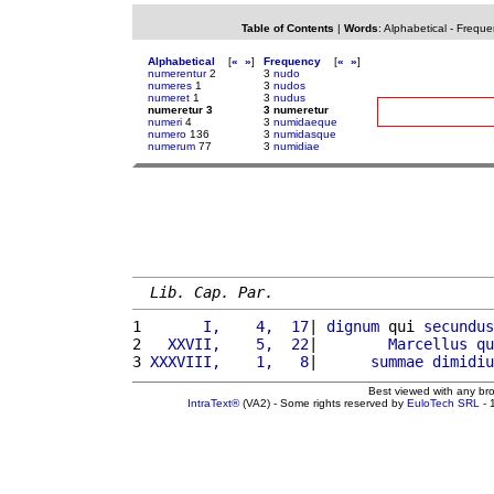
Table of Contents
|
Words
:
Alphabetical
-
Freque
Alphabetical
[
«
»
]
Frequency
[
«
»
]
numerentur
2
3
nudo
numeres
1
3
nudos
numeret
1
3
nudus
numeretur 3
3 numeretur
numeri
4
3
numidaeque
numero
136
3
numidasque
numerum
77
3
numidiae
Lib. Cap. Par.
1 
      I,    4,  17
| 
dignum
 qui 
secundus
2 
  XXVII,    5,  22
|        
Marcellus
qu
3 
XXXVIII,    1,   8
|      
summae
dimidiu
Best viewed with any br
IntraText®
(VA2) - Some rights reserved by
EuloTech SRL
- 